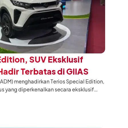
Edition, SUV Eksklusif
adir Terbatas di GIIAS
(ADM) menghadirkan Terios Special Edition,
us yang diperkenalkan secara eksklusif
nesia International Auto Show (GIIAS) 2026
ng. Dikembangkan dari varian Terios 1.5 X
an sentuhan desain yang lebih sporty dan
n yang ingin tampil berbeda, tanpa