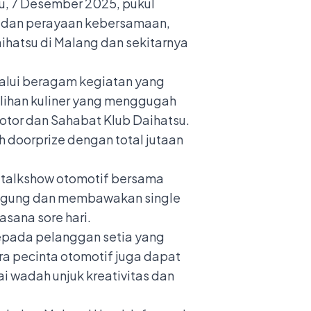
u, 7 Desember 2025, pukul
i dan perayaan kebersamaan,
ihatsu di Malang dan sekitarnya
lalui beragam kegiatan yang
ilihan kuliner yang menggugah
tor dan Sahabat Klub Daihatsu.
h doorprize dengan total jutaan
 talkshow otomotif bersama
nggung dan membawakan single
sana sore hari.
epada pelanggan setia yang
ra pecinta otomotif juga dapat
 wadah unjuk kreativitas dan