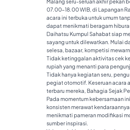
Malang seru-seruan akhir pekan 
07.00–18.00 WIB, di Lapangan Ra
acara ini terbuka untuk umum tan
dapat menikmati beragam hiburan
Daihatsu Kumpul Sahabat siap me
sayang untuk dilewatkan. Mulai d
selesa, bazaar, kompetisi mewarn
Tidak ketinggalan aktivitas cek k
rupiah yang menanti para pengun
Tidak hanya kegiatan seru, peng
pegiat otomotif. Keseruan acar
terbaru mereka, Bahagia Sejak P
Pada momentum kebersamaan ini, 
konsisten merawat kendaraannya s
menikmati pameran modifikasi mob
sumber inspirasi.