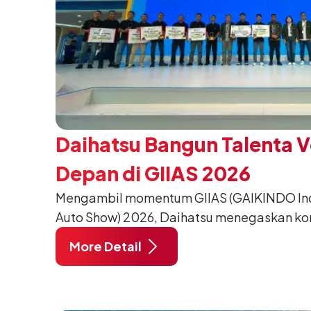
Daihatsu Bangun Talenta 
Depan di GIIAS 2026
Mengambil momentum GIIAS (GAIKINDO Indo
Auto Show) 2026, Daihatsu menegaskan k
meningkatkan kualitas SDM (Sumber Daya M
More Detail
pendidikan vokasi bertema “Bersama Sa
Negeri”. Komitmen ini diwujudkan melalui
SMK Binaan Terbaik yang berlokasi di Booth