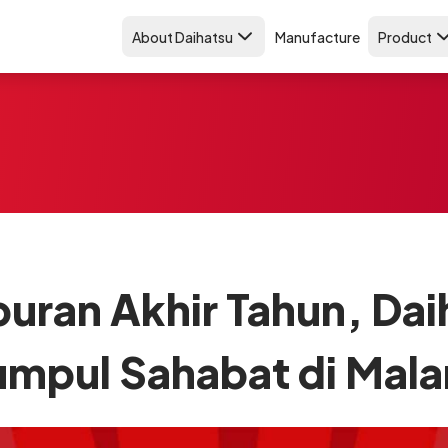
About Daihatsu
Manufacture
Product
uran Akhir Tahun, Dai
mpul Sahabat di Mal