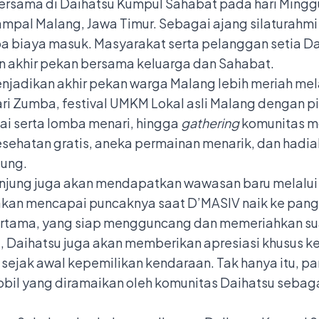
bersama di Daihatsu Kumpul Sahabat pada hari Mingg
mpal Malang, Jawa Timur. Sebagai ajang silaturahm
pa biaya masuk. Masyarakat serta pelanggan setia Da
 akhir pekan bersama keluarga dan Sahabat.
njadikan akhir pekan warga Malang lebih meriah me
ari Zumba, festival UMKM Lokal asli Malang dengan p
ai serta lomba menari, hingga
gathering
komunitas mo
esehatan gratis, aneka permainan menarik, dan hadia
jung.
unjung juga akan mendapatkan wawasan baru melalui
a akan mencapai puncaknya saat D’MASIV naik ke pa
ertama, yang siap mengguncang dan memeriahkan sua
Daihatsu juga akan memberikan apresiasi khusus k
ejak awal kepemilikan kendaraan. Tak hanya itu, pa
il yang diramaikan oleh komunitas Daihatsu sebagai