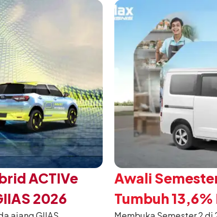
mengubah karakter tanggu
brid ACTIVe
Awali Semester
GIIAS 2026
Tumbuh 13,6% P
da ajang GIIAS
Membuka Semester 2 di 2