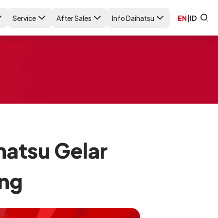
Service
After Sales
Info Daihatsu
EN
|
ID
hatsu Gelar
ang