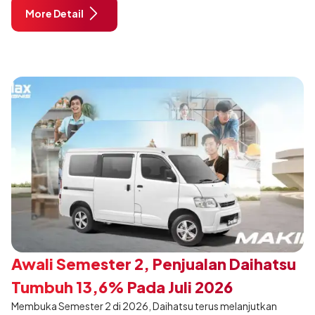
City, Tangerang. Terdapat 2 unit Rocky Hybrid yang
More Detail
dimodifikasi untuk menghadirkan sarana inspirasi bagi
pengunjung mendukung gaya hidup yang aktif.
Awali Semester 2, Penjualan Daihatsu
Tumbuh 13,6% Pada Juli 2026
Membuka Semester 2 di 2026, Daihatsu terus melanjutkan