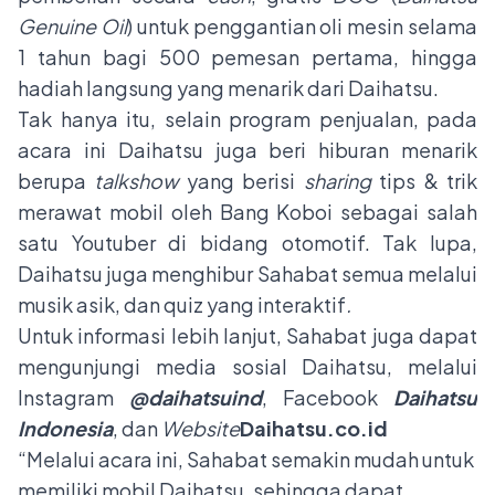
Genuine Oil
) untuk penggantian oli mesin selama
1 tahun bagi 500 pemesan pertama, hingga
hadiah langsung yang menarik dari Daihatsu.
Tak hanya itu, selain program penjualan, pada
acara ini Daihatsu juga beri hiburan menarik
berupa
talkshow
yang berisi
sharing
tips & trik
merawat mobil oleh Bang Koboi sebagai salah
satu Youtuber di bidang otomotif. Tak lupa,
Daihatsu juga menghibur Sahabat semua melalui
musik asik, dan quiz yang interaktif
.
Untuk informasi lebih lanjut, Sahabat juga dapat
mengunjungi media sosial Daihatsu, melalui
Instagram
@daihatsuind
, Facebook
Daihatsu
Indonesia
, dan
Website
Daihatsu.co.id
“Melalui acara ini, Sahabat semakin mudah untuk
memiliki mobil Daihatsu, sehingga dapat