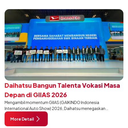
Daihatsu Bangun Talenta Vokasi Masa
Depan di GIIAS 2026
Mengambil momentum GIIAS (GAIKINDO Indonesia
International Auto Show) 2026, Daihatsu menegaskan
komitmennya dalam meningkatkan kualitas SDM (Sumber Daya
More Detail
Manusia) melalui pendidikan vokasi bertema “Bersama Sahabat
Membangun Negeri”. Komitmen ini diwujudkan melalui ajang