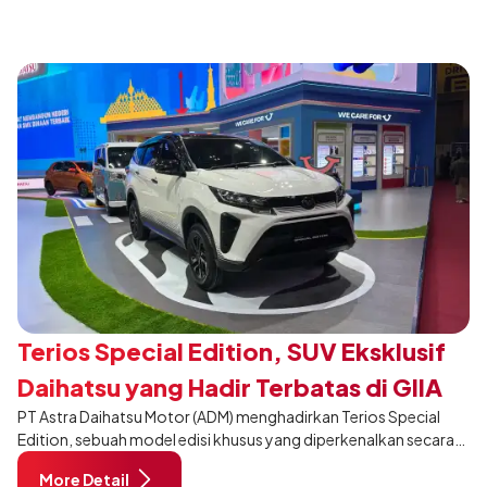
penganugerahan SMK Binaan Terbaik yang berlokasi di Booth
Daihatsu di Hall 7B pada 5 Agustus 2026.
Terios Special Edition, SUV Eksklusif
Daihatsu yang Hadir Terbatas di GIIAS
PT Astra Daihatsu Motor (ADM) menghadirkan Terios Special
2026
Edition, sebuah model edisi khusus yang diperkenalkan secara
eksklusif pada ajang Gaikindo Indonesia International Auto
More Detail
Show (GIIAS) 2026 di ICE BSD City, Tangerang. Dikembangkan