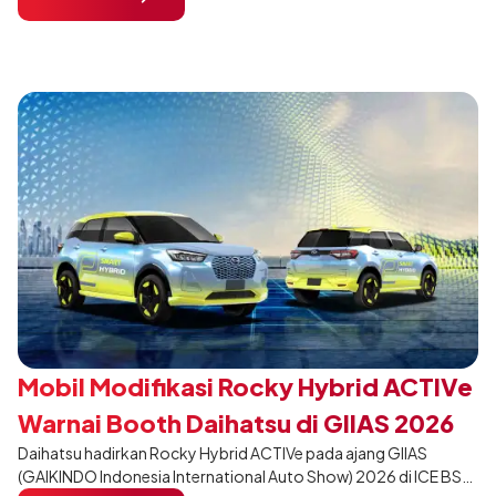
dari varian Terios 1.5 X A/T, model ini menawarkan sentuhan
desain yang lebih sporty dan eksklusif bagi pelanggan yang ingin
tampil berbeda, tanpa mengubah karakter tangguh yang telah
menjadi ciri khas Terios.
Mobil Modifikasi Rocky Hybrid ACTIVe
Warnai Booth Daihatsu di GIIAS 2026
Daihatsu hadirkan Rocky Hybrid ACTIVe pada ajang GIIAS
(GAIKINDO Indonesia International Auto Show) 2026 di ICE BSD