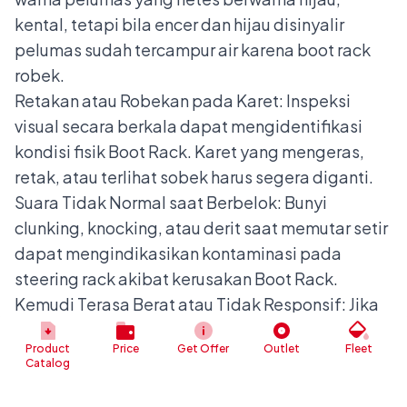
kental, tetapi bila encer dan hijau disinyalir
pelumas sudah tercampur air karena boot rack
robek.
Retakan atau Robekan pada Karet: Inspeksi
visual secara berkala dapat mengidentifikasi
kondisi fisik Boot Rack. Karet yang mengeras,
retak, atau terlihat sobek harus segera diganti.
Suara Tidak Normal saat Berbelok: Bunyi
clunking, knocking, atau derit saat memutar setir
dapat mengindikasikan kontaminasi pada
steering rack akibat kerusakan Boot Rack.
Kemudi Terasa Berat atau Tidak Responsif: Jika
setir terasa lebih berat dari biasanya atau tidak
Product
Price
Get Offer
Outlet
Fleet
responsif, bisa jadi steering rack telah
Catalog
mengalami keausan akibat pelumas yang
berkurang.