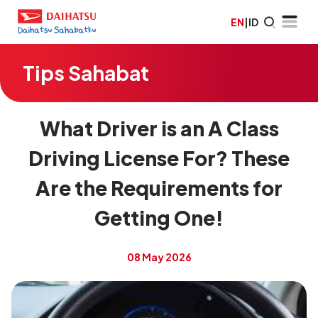
EN
|
ID
Tips Sahabat
What Driver is an A Class
Driving License For? These
Are the Requirements for
Getting One!
08 May 2026