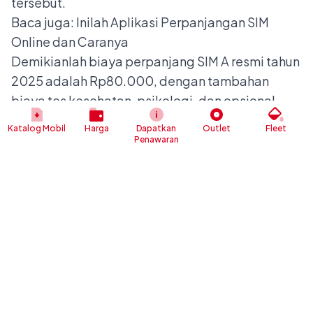
tersebut.
Baca juga:
Inilah Aplikasi Perpanjangan SIM
Online dan Caranya
Demikianlah biaya perpanjang SIM A resmi tahun
2025 adalah Rp80.000, dengan tambahan
biaya tes kesehatan, psikologi, dan opsional
asuransi. Perpanjangan bisa dilakukan offline
Katalog Mobil
Harga
Dapatkan
Outlet
Fleet
maupun online. Pastikan Anda memperpanjang
Penawaran
SIM
sebelum masa berlaku habis agar tidak perlu
membuat baru.