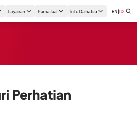
Layanan
Purna Jual
Info Daihatsu
EN
|
ID
i Perhatian