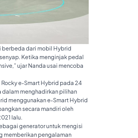
i berbeda dari mobil Hybrid
 senyap. Ketika menginjak pedal
onsive,” ujar Nanda usai mencoba
u Rocky e-Smart Hybrid pada 24
ia dalam menghadirkan pilihan
ybrid menggunakan e-Smart Hybrid
mbangkan secara mandiri oleh
021 lalu.
sebagai generator untuk mengisi
yang memberikan pengalaman