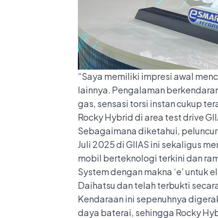
“Saya memiliki impresi awal menc
lainnya. Pengalaman berkendarany
gas, sensasi torsi instan cukup t
Rocky Hybrid di area test drive GI
Sebagaimana diketahui, peluncura
Juli 2025 di GIIAS ini sekaligus 
mobil berteknologi terkini dan 
System dengan makna ‘e’ untuk ele
Daihatsu dan telah terbukti secar
Kendaraan ini sepenuhnya digerakk
daya baterai, sehingga Rocky Hy