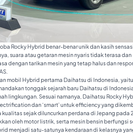
oba Rocky Hybrid benar-benar unik dan kasih sensas
a, suara atau getaran mesin nyaris tidak terasa dan
erasa dengan tarikan mesin yang tetap halus dan resp
IAS.
n mobil Hybrid pertama Daihatsu di Indonesia, yait
menandakan tonggak sejarah baru Daihatsu di Indones
ramah lingkungan. Sesuai namanya, Daihatsu Rocky H
ctrification dan ‘smart’ untuk efficiency yang dike
a kualitas sejak diluncurkan perdana di Jepang pada 2
an oleh motor listrik, serta mesin bensin berfungsi 
brid menjadi satu-satunya kendaraan di kelasnya 