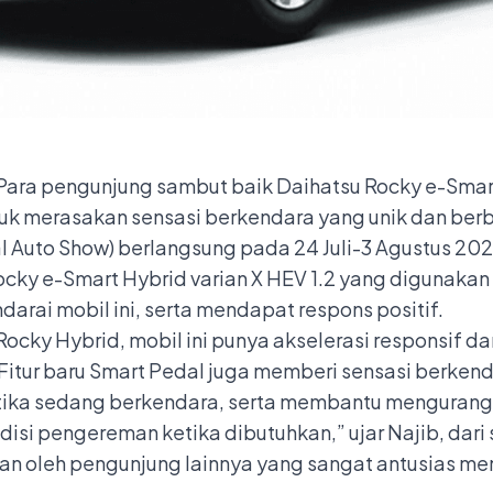
Para pengunjung sambut baik Daihatsu Rocky e-Sma
untuk merasakan sensasi berkendara yang unik dan b
l Auto Show) berlangsung pada 24 Juli-3 Agustus 202
cky e-Smart Hybrid varian X HEV 1.2 yang digunakan
rai mobil ini, serta mendapat respons positif.
ocky Hybrid, mobil ini punya akselerasi responsif d
 Fitur baru Smart Pedal juga memberi sensasi berken
etika sedang berkendara, serta membantu mengurangi
si pengereman ketika dibutuhkan,” ujar Najib, dari 
ikan oleh pengunjung lainnya yang sangat antusias