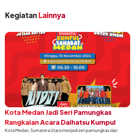
Kegiatan
Lainnya
Kota Medan Jadi Seri Pamungkas
Rangkaian Acara Daihatsu Kumpul
Kota Medan, Sumatera Utara menjadi seri pamungkas dari
Sahabat 2024