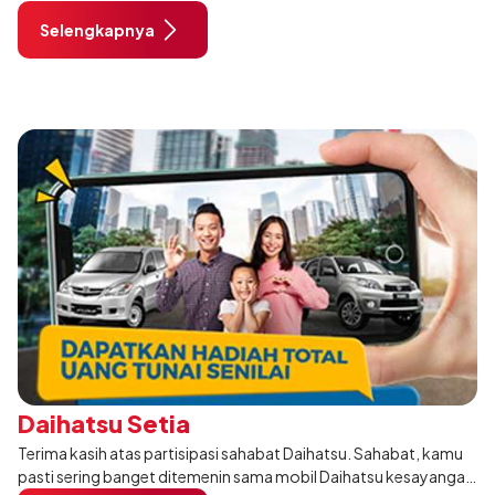
Bergabunglah dalam #DaihatsuDressUpeChallenge, ajang
Selengkapnya
tahunan spektakuler ba
Daihatsu Setia
Terima kasih atas partisipasi sahabat Daihatsu. Sahabat, kamu
pasti sering banget ditemenin sama mobil Daihatsu kesayangan