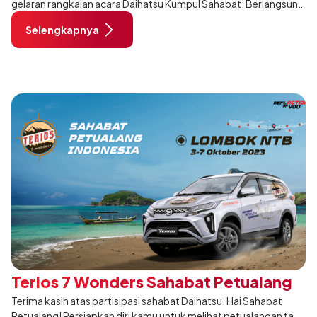
gelaran rangkaian acara Daihatsu Kumpul Sahabat. Berlangsung
pada 10 November 2024 pukul 06:30–18:00 WIB, di Lapangan
Selengkapnya
Benteng Medan.
Terios 7 Wonders Sahabat Petualang
Terima kasih atas partisipasi sahabat Daihatsu. Hai Sahabat
Petualang! Persiapkan diri kamu untuk melihat petualangan tak