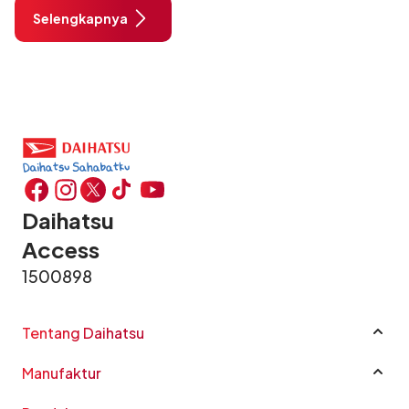
di setiap aktivitas yang kamu jalani.
Selengkapnya
Pas banget, ayo tunjukin mom
Daihatsu
Access
1500898
Tentang Daihatsu
Profil Perusahaan
Manufaktur
Sustainability
Manufaktur
Good Corporate Governance