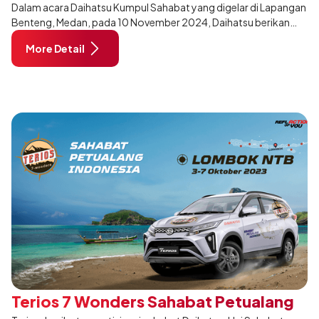
Dalam acara Daihatsu Kumpul Sahabat yang digelar di Lapangan
Penghargaan Khusus
Benteng, Medan, pada 10 November 2024, Daihatsu berikan
penghargaan Xetia With Xenia kepada pelanggan di Medan.
More Detail
Terios 7 Wonders Sahabat Petualang