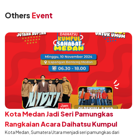
Others
Event
Kota Medan Jadi Seri Pamungkas
Rangkaian Acara Daihatsu Kumpul
Kota Medan, Sumatera Utara menjadi seri pamungkas dari
Sahabat 2024