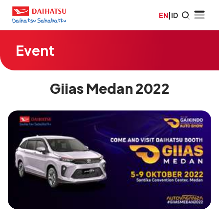
EN
|
ID
Event
Giias Medan 2022