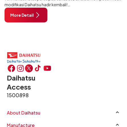
modifikasi Daihatsu hadir kembali!
More Detail
Tapi ada yang beda dari Daihatsu Dress Up Challenge tahun ini,
karena event yang paling di
Daihatsu
Access
1500898
About Daihatsu
Company Profile
Manufacture