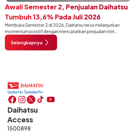
Awali Semester 2, Penjualan Daihatsu
Tumbuh 13,6% Pada Juli 2026
Membuka Semester 2 di 2026, Daihatsu terus melanjutkan
momentum positif dengan mencatatkan penjualan ritel
sebanyak 12.750 unit pada Juli 2026. Capaian tersebut tumbuh
Selengkapnya
13,6% dibandingkan periode yang sama tahun lalu sebanyak
11.220 unit, dan tetap stabil dibandingkan bulan Juni 2026 lalu.
Daihatsu
Access
1500898