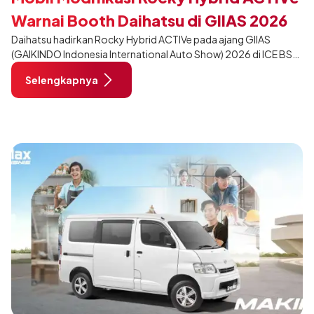
Warnai Booth Daihatsu di GIIAS 2026
Daihatsu hadirkan Rocky Hybrid ACTIVe pada ajang GIIAS
(GAIKINDO Indonesia International Auto Show) 2026 di ICE BSD
City, Tangerang. Terdapat 2 unit Rocky Hybrid yang
Selengkapnya
dimodifikasi untuk menghadirkan sarana inspirasi bagi
pengunjung mendukung gaya hidup yang aktif.