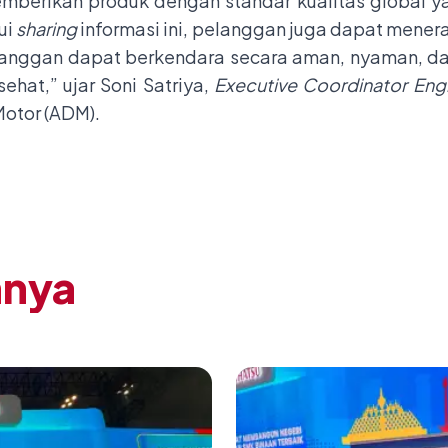
mberikan produk dengan standar kualitas global ya
ui
sharing
informasi ini, pelanggan juga dapat mener
elanggan dapat berkendara secara aman, nyaman, 
sehat,” ujar Soni Satriya,
Executive Coordinator Engi
Motor (ADM).
nnya