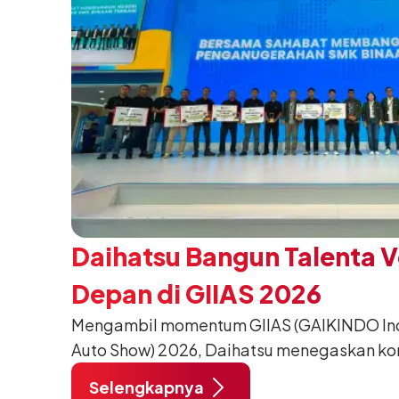
Daihatsu Bangun Talenta 
Depan di GIIAS 2026
Mengambil momentum GIIAS (GAIKINDO Indo
Auto Show) 2026, Daihatsu menegaskan k
meningkatkan kualitas SDM (Sumber Daya M
Selengkapnya