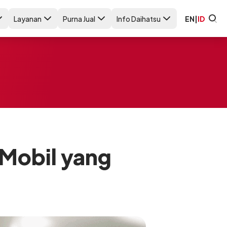
Layanan
Purna Jual
Info Daihatsu
EN
|
ID
Mobil yang