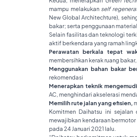
Kedua, menerapkan
Green Tech
mampu melakukan
self regenera
New Global Architechture), sehi
bakar; serta penggunaan material
Selain fasilitas dan teknologi te
aktif berkendara yang ramah ling
Perawatan berkala tepat wa
membersihkan kerak ruang bakar, 
Menggunakan bahan bakar ber
rekomendasi
Menerapkan teknik mengemud
AC, menghindari akselerasi mend
Memilih rute jalan yang efisien,
m
Komitmen Daihatsu ini sejalan
mewajibkan kendaraan bermotor ya
pada 24 Januari 2021 lalu.