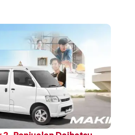
ng. Dikembangkan dari varian Terios 1.5 X
an sentuhan desain yang lebih sporty dan
n yang ingin tampil berbeda, tanpa
h yang telah menjadi ciri khas Terios.
 2, Penjualan Daihatsu