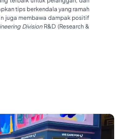
ng terbaik untuk pelanggan, dan
apkan tips berkendala yang ramah
dan juga membawa dampak positif
neering Division
R&D (Research &