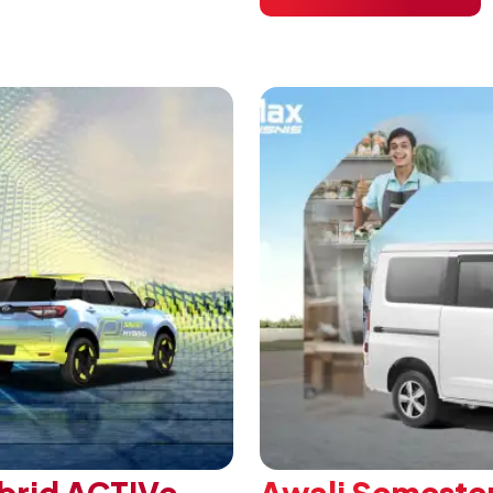
habat Membangun
di ICE BSD City, Tangera
 ajang penganugerahan
A/T, model ini menawark
 Daihatsu di Hall 7B
eksklusif bagi pelangga
mengubah karakter tanggu
brid ACTIVe
Awali Semester