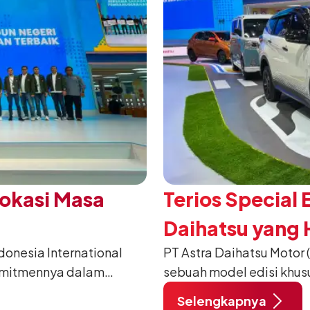
Vokasi Masa
Terios Special 
Daihatsu yang H
nesia International
PT Astra Daihatsu Motor 
2026
omitmennya dalam
sebuah model edisi khus
anusia) melalui
pada ajang Gaikindo Indo
Selengkapnya