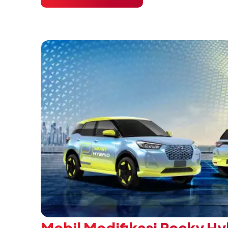
pendidikan vokasi bertema “Bersama Sa
Negeri”. Komitmen ini diwujudkan melalui
SMK Binaan Terbaik yang berlokasi di Booth
pada 5 Agustus 2026.
Mobil Modifikasi Rocky Hy