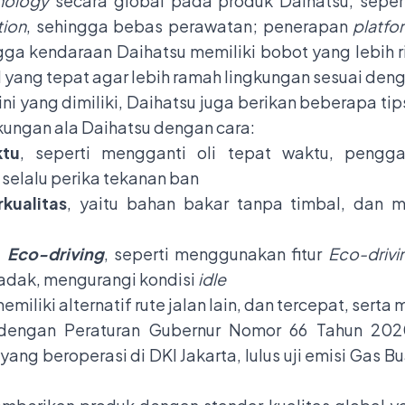
nology
secara global pada produk Daihatsu, seper
tion
, sehingga bebas perawatan; penerapan
platfo
ngga kendaraan Daihatsu memiliki bobot yang lebih 
 yang tepat agar lebih ramah lingkungan sesuai deng
rkini yang dimiliki, Daihatsu juga berikan beberapa t
kungan ala Daihatsu dengan cara:
ktu
, seperti mengganti oli tepat waktu, penggan
selalu perika tekanan ban
kualitas
, yaitu bahan bakar tanpa timbal, dan 
i
Eco-driving
, seperti menggunakan fitur
Eco-drivi
adak, mengurangi kondisi
idle
emiliki alternatif rute jalan lain, dan tercepat, ser
 dengan Peraturan Gubernur Nomor 66 Tahun 202
ng beroperasi di DKI Jakarta, lulus uji emisi Gas B