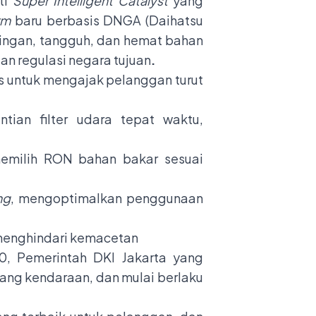
ti
Super Intelligent Catalyst
yang
rm
baru berbasis DNGA (Daihatsu
ringan, tangguh, dan hemat bahan
an regulasi negara tujuan
.
ips untuk mengajak pelanggan turut
tian filter udara tepat waktu,
memilih RON bahan bakar sesuai
ng
, mengoptimalkan penggunaan
ta menghindari kemacetan
0, Pemerintah DKI Jakarta yang
uang kendaraan, dan mulai berlaku