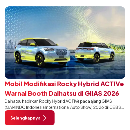
tampil berbeda, tanpa mengubah karakter tangguh yang telah
menjadi ciri khas Terios.
Mobil Modifikasi Rocky Hybrid ACTIVe
Warnai Booth Daihatsu di GIIAS 2026
Daihatsu hadirkan Rocky Hybrid ACTIVe pada ajang GIIAS
(GAIKINDO Indonesia International Auto Show) 2026 di ICE BSD
City, Tangerang. Terdapat 2 unit Rocky Hybrid yang
Selengkapnya
dimodifikasi untuk menghadirkan sarana inspirasi bagi
pengunjung mendukung gaya hidup yang aktif.