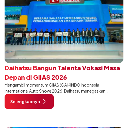
Daihatsu Bangun Talenta Vokasi Masa
Depan di GIIAS 2026
Mengambil momentum GIIAS (GAIKINDO Indonesia
International Auto Show) 2026, Daihatsu menegaskan
komitmennya dalam meningkatkan kualitas SDM (Sumber Daya
Selengkapnya
Manusia) melalui pendidikan vokasi bertema “Bersama Sahabat
Membangun Negeri”. Komitmen ini diwujudkan melalui ajang
penganugerahan SMK Binaan Terbaik yang berlokasi di Booth
Daihatsu di Hall 7B pada 5 Agustus 2026.