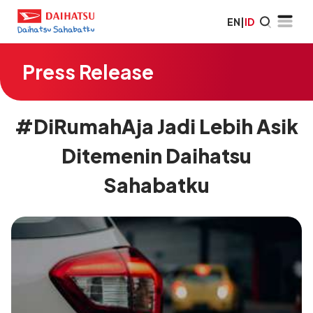
EN
|
ID
Press Release
#DiRumahAja Jadi Lebih Asik
Ditemenin Daihatsu
Sahabatku