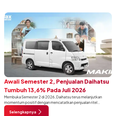
Awali Semester 2, Penjualan Daihatsu
Tumbuh 13,6% Pada Juli 2026
Membuka Semester 2 di 2026, Daihatsu terus melanjutkan
momentum positif dengan mencatatkan penjualan ritel
sebanyak 12.750 unit pada Juli 2026. Capaian tersebut tumbuh
Selengkapnya
13,6% dibandingkan periode yang sama tahun lalu sebanyak