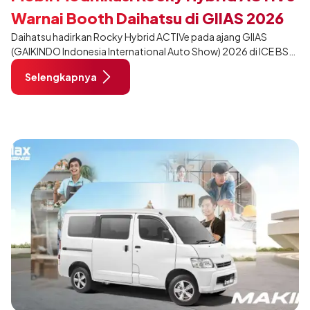
Warnai Booth Daihatsu di GIIAS 2026
Daihatsu hadirkan Rocky Hybrid ACTIVe pada ajang GIIAS
(GAIKINDO Indonesia International Auto Show) 2026 di ICE BSD
City, Tangerang. Terdapat 2 unit Rocky Hybrid yang
Selengkapnya
dimodifikasi untuk menghadirkan sarana inspirasi bagi
pengunjung mendukung gaya hidup yang aktif.