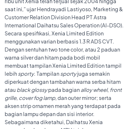
ribu unit Xenia telah terjual sejak 2004 hingga
saat ini,” ujar Hendrayadi Lastiyoso, Marketing &
Customer Relation Division Head PT Astra
International Daihatsu Sales Operation (AI-DSO).
Secara spesifikasi, Xenia Limited Edition
menggunakan varian berbasis 1.3 R ADS CVT.
Dengan sentuhan two tone color, atau 2 paduan
warna silver dan hitam pada bodi mobil
membuat tampilan Xenia Limited Edition tampil
lebih
sporty
. Tampilan
sporty
juga semakin
diperkuat dengan tambahan warna serba hitam
atau
black glossy
pada bagian
alloy wheel
,
front
grille
,
cover fog lamp
, dan outer mirror; serta
aksen strip ornamen merah yang terdapat pada
bagian lampu depan dan sisi interior.
Sebagaimana diketahui, Daihatsu Xenia