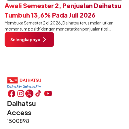
Awali Semester 2, Penjualan Daihatsu
Tumbuh 13,6% Pada Juli 2026
Membuka Semester 2 di 2026, Daihatsu terus melanjutkan
momentum positif dengan mencatatkan penjualan ritel
sebanyak 12.750 unit pada Juli 2026. Capaian tersebut tumbuh
Selengkapnya
13,6% dibandingkan periode yang sama tahun lalu sebanyak
11.220 unit, dan tetap stabil dibandingkan bulan Juni 2026 lalu.
Daihatsu
Access
1500898