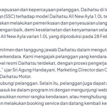
epuasan dan kepercayaan pelanggan, Daihatsu di 
 (SSC) terhadap model Daihatsu All New Ayla 1.0L te
 akan melakukan pemeriksaan dan penyesuaian ulang
a dengan baik, demi keselamatan dan kenyamanan sel
 All New Ayla varian 1.0L yang diproduksi pada 28 Feb
omitmen dan tanggung jawab Daihatsu dalam mengu
erkendara. Kami mengajak pelanggan yang kendara
kel resmi Daihatsu terdekat, dengan proses pengerjaa
” ujar Sri Agung Handayani, Marketing Director dan 
Daihatsu Motor.
ubungi pelanggan. Selain itu, pelanggan juga dapat
masuk ke dalam program ini dengan mengunjungi webs
ukkan nomor rangka kendaraan, atau menghubungi 
n melakukan booking service dan datang kembali ke