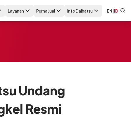
Layanan
Purna Jual
Info Daihatsu
EN
|
ID
tsu Undang
ngkel Resmi