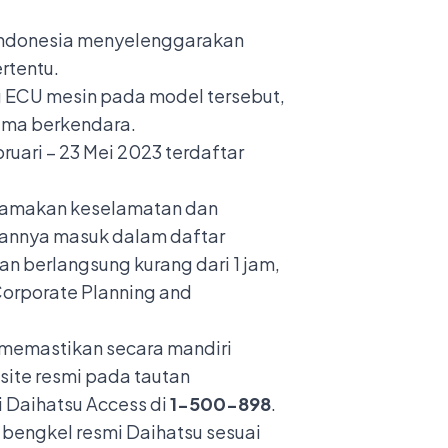
Indonesia menyelenggarakan
rtentu.
 ECU mesin pada model tersebut,
ama berkendara.
ruari – 23 Mei 2023 terdaftar
tamakan keselamatan dan
annya masuk dalam daftar
n berlangsung kurang dari 1 jam,
Corporate Planning and
 memastikan secara mandiri
ite resmi pada tautan
Daihatsu Access di
1-500-898
.
 bengkel resmi Daihatsu sesuai