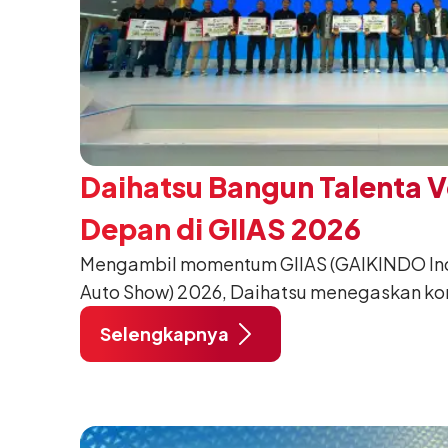
Daihatsu Bangun Talenta 
Depan di GIIAS 2026
Mengambil momentum GIIAS (GAIKINDO Indo
Auto Show) 2026, Daihatsu menegaskan k
meningkatkan kualitas SDM (Sumber Daya M
Selengkapnya
pendidikan vokasi bertema “Bersama Sa
Negeri”. Komitmen ini diwujudkan melalui
SMK Binaan Terbaik yang berlokasi di Booth
pada 5 Agustus 2026.