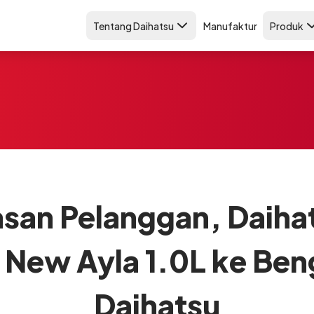
Tentang Daihatsu
Manufaktur
Produk
asan Pelanggan, Daiha
l New Ayla 1.0L ke Be
Daihatsu