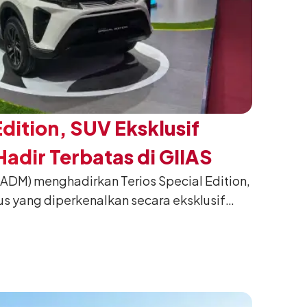
Edition, SUV Eksklusif
adir Terbatas di GIIAS
(ADM) menghadirkan Terios Special Edition,
us yang diperkenalkan secara eksklusif
nesia International Auto Show (GIIAS) 2026
ng. Dikembangkan dari varian Terios 1.5 X
an sentuhan desain yang lebih sporty dan
n yang ingin tampil berbeda, tanpa
h yang telah menjadi ciri khas Terios.