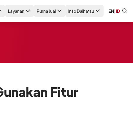
Layanan
Purna Jual
Info Daihatsu
EN
|
ID
Gunakan Fitur