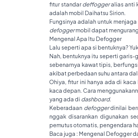
fitur standar
deffogger
alias anti
adalah mobil Daihatsu Sirion.
Fungsinya adalah untuk menjaga v
defogger
mobil dapat mengurangi
Mengenal Apa Itu Defogger
Lalu seperti apa si bentuknya? Yu
Nah, bentuknya itu seperti garis-g
sebenarnya kawat tipis, berfung
akibat perbedaan suhu antara dala
Ohiya, fitur ini hanya ada di kac
kaca depan. Cara menggunakann
yang ada di
dashboard
.
Keberadaan
defogger
dinilai be
nggak disarankan digunakan sec
pemutus otomatis, pengendara ha
Baca juga :
Mengenal Defogger da