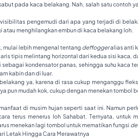
 kabut pada kaca belakang. Nah, salah satu contoh 
isibilitas pengemudi dari apa yang terjadi di bela
 atau menghilangkan embun di kaca belakang loh.
k, mulai lebih mengenal tentang
deffogger
alias anti 
aris tipis melintang horizontal dari kedua sisi kaca, d
si sebagai kondensator panas, sehingga suhu kaca t
m kabin dan di luar.
a belakang ya, karena di rasa cukup menganggu fleks
ya pun mudah kok, cukup dengan menekan tombol b
rmanfaat di musim hujan seperti saat ini. Namun pe
ara terus menerus loh Sahabat. Ternyata, untuk m
rus menekan lagi tombol untuk mematikan fungsi
de
ri Letak Hingga Cara Merawatnya