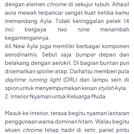
dengan elemen
chrome
di sekujur tubuh. Alhasil
aura mewah terpancar sangat kuat ketika kamu
memandang Ayla. Tidak ketinggalan pelek 14
inci bergaya
two tone
menambah
kegantengannya.
All New Ayla juga memiliki berbagai komponen
aerodinamis. Sebut saja
bumper
depan dan
belakang dengan aerokit. Di bagian buritan pun
disematkan spoiler atap. Daihatsu memberi pula
daytime running light
(DRL) dan lampu sein di
spion untuk menyempurnakan kesan
stylish
Ayla.
2. Interior Nyaman untuk Keluarga Muda
Masuk ke interior, terasa begitu nyaman lantaran
penggunaan warna dominan hitam. Walau begitu
aksen
chrome
tetap hadir di setir, panel pintu