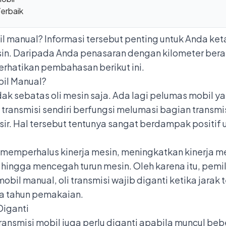
Terbaik
bil manual? Informasi tersebut penting untuk Anda 
in. Daripada Anda penasaran dengan kilometer berap
perhatikan pembahasan berikut ini.
bil Manual?
dak sebatas oli mesin saja. Ada lagi pelumas mobil ya
li transmisi sendiri berfungsi melumasi bagian trans
sir. Hal tersebut tentunya sangat berdampak positif
pat memperhalus kinerja mesin, meningkatkan kinerja
 hingga mencegah turun mesin. Oleh karena itu, pemi
k mobil manual, oli transmisi wajib diganti ketika j
ua tahun pemakaian.
 Diganti
transmisi mobil juga perlu diganti apabila muncul bebe