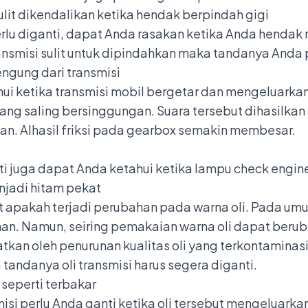
sulit dikendalikan ketika hendak berpindah gigi
perlu diganti, dapat Anda rasakan ketika Anda henda
ransmisi sulit untuk dipindahkan maka tandanya Anda
engung dari transmisi
ahui ketika transmisi mobil bergetar dan mengeluarka
ang saling bersinggungan. Suara tersebut dihasilkan a
an. Alhasil friksi pada gearbox semakin membesar.
ganti juga dapat Anda ketahui ketika lampu check engi
njadi hitam pekat
at apakah terjadi perubahan pada warna oli. Pada um
n. Namun, seiring pemakaian warna oli dapat berub
tkan oleh penurunan kualitas oli yang terkontaminasi
ndanya oli transmisi harus segera diganti.
 seperti terbakar
misi perlu Anda ganti ketika oli tersebut mengeluarka