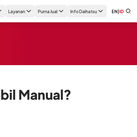
Layanan
Purna Jual
Info Daihatsu
EN
|
ID
bil Manual?