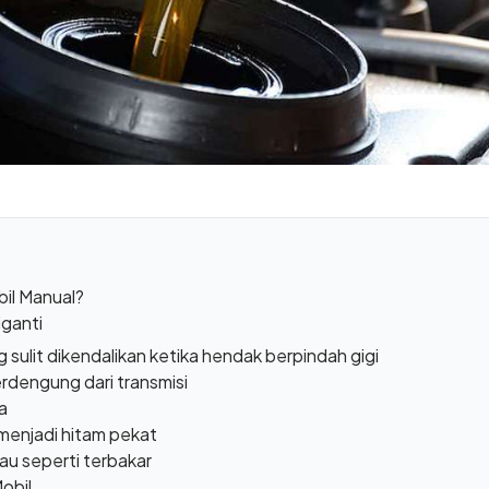
bil Manual?
iganti
g sulit dikendalikan ketika hendak berpindah gigi
rdengung dari transmisi
a
 menjadi hitam pekat
au seperti terbakar
obil