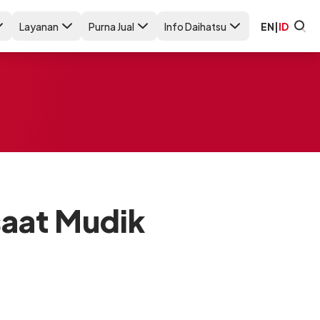
Layanan
Purna Jual
Info Daihatsu
EN
|
ID
aat Mudik