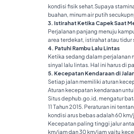
kondisi fisik sehat.Supaya stamin
buahan, minum air putih secukupnya
3. Istirahat Ketika Capek Saat
Perjalanan panjang menuju kampu
area terdekat, istirahat atau tid
4. Patuhi Rambu Lalu Lintas
Ketika sedang dalam perjalanan
sinyal lalu lintas. Hal ini harus d
5. Kecepatan Kendaraan di Jala
Setiap jalan memiliki aturan ke
Aturan kecepatan kendaraan untu
Situs dephub.go.id, mengatur ba
11 Tahun 2015. Peraturan ini ten
kondisi arus bebas adalah 60 km/
Kecepatan paling tinggi jalur an
km/jam dan 30 km/jam yaitu kece