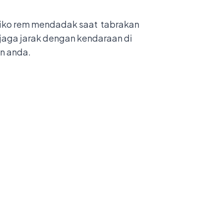
siko rem mendadak saat tabrakan
jaga jarak dengan kendaraan di
n anda.