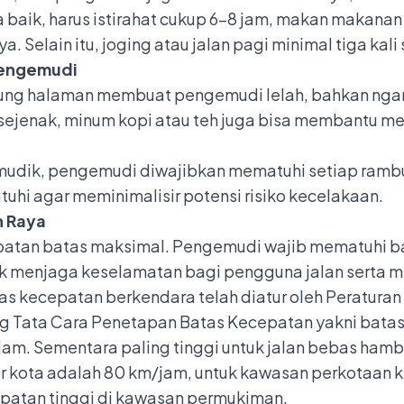
a baik, harus istirahat cukup 6-8 jam, makan makanan
. Selain itu, joging atau jalan pagi minimal tiga kal
 Mengemudi
ng halaman membuat pengemudi lelah, bahkan ngantu
ur sejenak, minum kopi atau teh juga bisa membantu m
 mudik, pengemudi diwajibkan mematuhi setiap
rambu
i patuhi agar meminimalisir potensi risiko kecelakaan.
n Raya
cepatan batas maksimal. Pengemudi wajib mematuhi b
k menjaga keselamatan bagi pengguna jalan serta me
tas kecepatan berkendara telah diatur oleh Peratur
tang Tata Cara Penetapan Batas Kecepatan yakni bata
jam. Sementara paling tinggi untuk jalan bebas ham
tar kota adalah 80 km/jam, untuk kawasan perkotaan 
patan tinggi di kawasan permukiman.