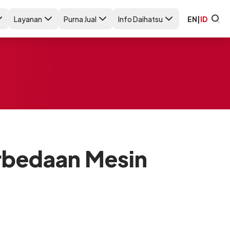
Layanan
Purna Jual
Info Daihatsu
EN
|
ID
rbedaan Mesin