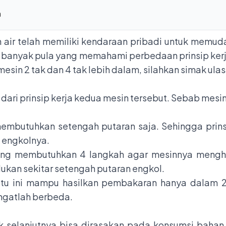
n
 air telah memiliki kendaraan pribadi untuk memud
 banyak pula yang memahami perbedaan prinsip kerj
sin 2 tak dan 4 tak lebih dalam, silahkan simak ulas
dari prinsip kerja kedua mesin tersebut. Sebab mesin
embutuhkan setengah putaran saja. Sehingga pri
 engkolnya.
ng membutuhkan 4 langkah agar mesinnya menghas
rlukan sekitar setengah putaran engkol.
atu ini mampu hasilkan pembakaran hanya dalam 2 
angatlah berbeda.
k selanjutnya bisa dirasakan pada konsumsi bahan 