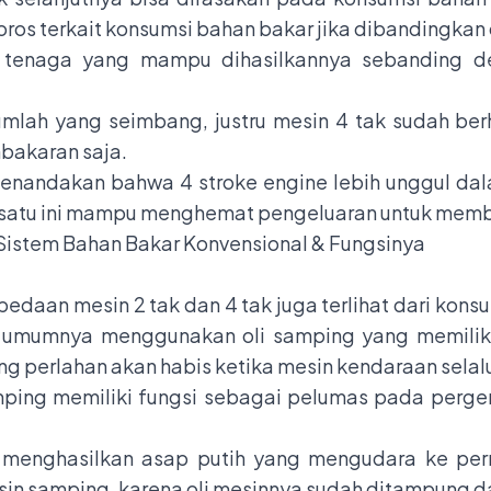
boros terkait konsumsi bahan bakar jika dibandingkan
lah tenaga yang mampu dihasilkannya sebanding 
umlah yang seimbang, justru mesin 4 tak sudah ber
bakaran saja.
menandakan bahwa 4 stroke engine lebih unggul da
 satu ini mampu menghemat pengeluaran untuk memb
istem Bahan Bakar Konvensional & Fungsinya
bedaan mesin 2 tak dan 4 tak juga terlihat dari kons
 umumnya menggunakan oli samping yang memiliki 
ing perlahan akan habis ketika mesin kendaraan selal
amping memiliki fungsi sebagai pelumas pada perge
an menghasilkan asap putih yang mengudara ke pe
sin samping, karena oli mesinnya sudah ditampung 