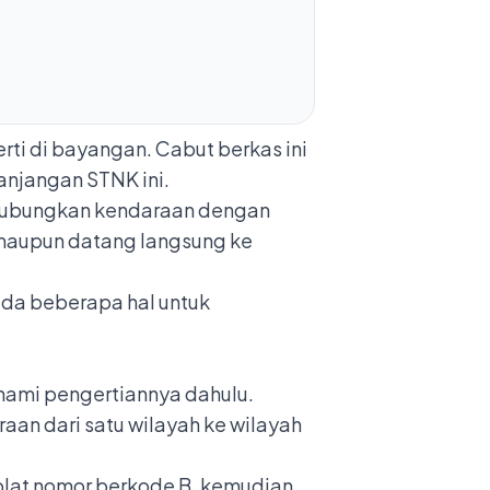
rti di bayangan. Cabut berkas ini
anjangan STNK ini.
nghubungkan kendaraan dengan
e maupun datang langsung ke
ada beberapa hal untuk
hami pengertiannya dahulu.
an dari satu wilayah ke wilayah
plat nomor berkode B,
kemudian