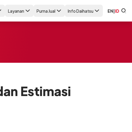
Layanan
Purna Jual
Info Daihatsu
EN
|
ID
dan Estimasi