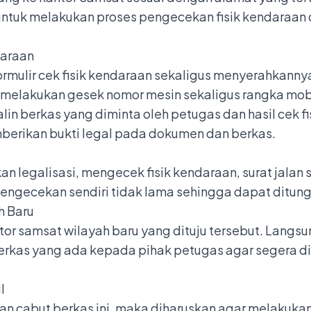
a untuk melakukan proses pengecekan fisik kendara
daraan
formulir cek fisik kendaraan sekaligus menyerahkann
 melakukan gesek nomor mesin sekaligus rangka mob
lin berkas yang diminta oleh petugas dan hasil cek f
erikan bukti legal pada dokumen dan berkas.
 legalisasi, mengecek fisik kendaraan, surat jalan 
engecekan sendiri tidak lama sehingga dapat ditung
h Baru
tor samsat wilayah baru yang dituju tersebut. Langsun
rkas yang ada kepada pihak petugas agar segera di
l
n cabut berkas ini, maka diharuskan agar melakuk