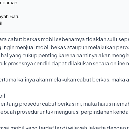
Kendaraan
ayah Baru
l
a cabut berkas mobil sebenarnya tidaklah sulit sepe
g ingin menjual mobil bekas ataupun melakukan perp
di hal yang cukup penting karena nantinya akan me
tuk prosesnya sendiri dapat dilakukan secara onlin
ertama kalinya akan melakukan cabut berkas, maka 
bil
entang prosedur cabut berkas ini, maka harus mema
ebuah prosedur untuk mengurusi perpindahan kendara
ai mobil yang terdaftar di wilayah Jakarta dengan