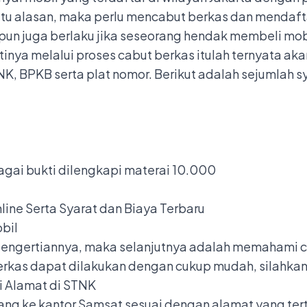
atu alasan, maka perlu mencabut berkas dan mendafta
 pun juga berlaku jika seseorang hendak membeli mob
tinya melalui proses cabut berkas itulah ternyata a
NK, BPKB serta plat nomor. Berikut adalah sejumlah 
agai bukti dilengkapi materai 10.000
line Serta Syarat dan Biaya Terbaru
bil
ngertiannya, maka selanjutnya adalah memahami car
rkas dapat dilakukan dengan cukup mudah, silahkan i
i Alamat di STNK
ang ke kantor Samsat sesuai dengan alamat yang ter