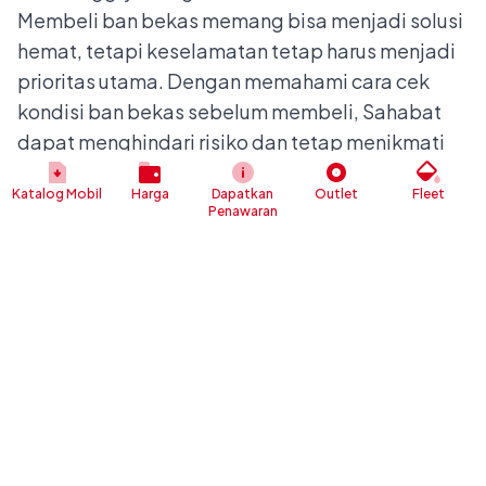
Membeli ban bekas memang bisa menjadi solusi
hemat, tetapi keselamatan tetap harus menjadi
prioritas utama. Dengan memahami cara cek
kondisi ban bekas sebelum membeli, Sahabat
dapat menghindari risiko dan tetap menikmati
kenyamanan berkendara. Ingat, ban bekas
Katalog Mobil
Harga
Dapatkan
Outlet
Fleet
masih aman digunakan selama kondisinya
Penawaran
benar-benar layak dan sesuai standar
keselamatan.