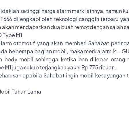
daklah setinggi harga alarm merk lainnya, namun kual
T666 dilengkapi oleh teknologi canggih terbaru yang
ga akan mendapatkan dua buah remot dengan salah s
D Type M1
larm otomotif yang akan memberi Sahabat pering
ada beberapa bagian mobil, maka merk alarm M – G
ruh body mobil sehingga ketika ban dilepas oran
 M1 juga cukup terjangkau yakni Rp 775 ribuan.
arusan apabila Sahabat ingin mobil kesayangan te
 Mobil Tahan Lama