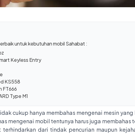
terbaik untuk kebutuhan mobil Sahabat :
oz
Smart Keyless Entry
ce
eed KS558
ch FT666
UARD Type M1
 tidak cukup hanya membahas mengenai mesin yang 
as mengenai mobil tentunya harus juga membahas te
t terhindarkan dari tindak pencurian maupun kej