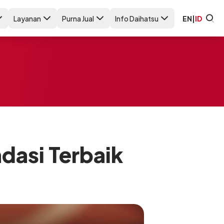
Layanan
Purna Jual
Info Daihatsu
EN
|
ID
dasi Terbaik