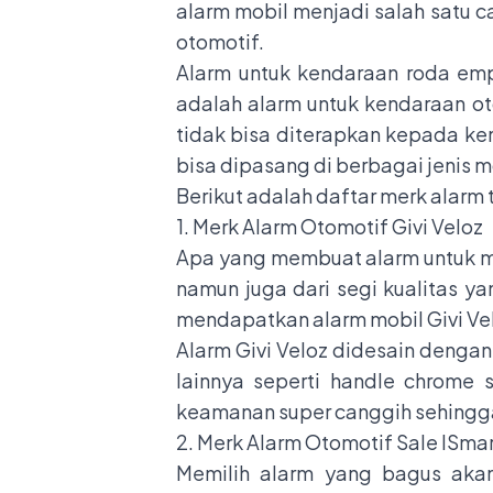
alarm mobil menjadi salah satu c
otomotif.
Alarm untuk kendaraan roda empa
adalah alarm untuk kendaraan o
tidak bisa diterapkan kepada ke
bisa dipasang di berbagai jenis m
Berikut adalah daftar merk alarm 
1. Merk Alarm Otomotif Givi Veloz
Apa yang membuat alarm untuk mob
namun juga dari segi kualitas 
mendapatkan alarm mobil Givi Velo
Alarm Givi Veloz didesain deng
lainnya seperti handle chrome s
keamanan super canggih sehingga 
2. Merk Alarm Otomotif Sale ISmar
Memilih alarm yang bagus akan