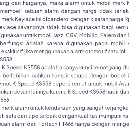
rang dari harganya, maka alarm untuk mobil merk K
 membeli sebuah alarm dengan harga tidak terlalu
 merk Keylace ini dibanderol dengan kisaran harga R
Keylace sayangnya tidak bisa digunakan bagi semu
igunakan untuk mobil Jazz, CRV, Mobilio, Pajero dan B
berfungsi adalah karena digunakan pada mobil y
ksklusif jika menggunakan alarm otomotif satu ini.
KS558
l K Speed KS558 adalah adanya kunci remot yang d
alu berlebihan bahkan hampir serupa dengan bobot k
emot K Speed KS558 seperti remot untuk mobil Avan
nkan desain lainnya karena K Speed KS558 hadir dal
T666
 merk alarm untuk kendaraan yang sangat terjangka
alah satu dari tipe terbaik dengan kualitas mumpuni 
ah alarm dari Fortech FT666 hanya dengan mengel