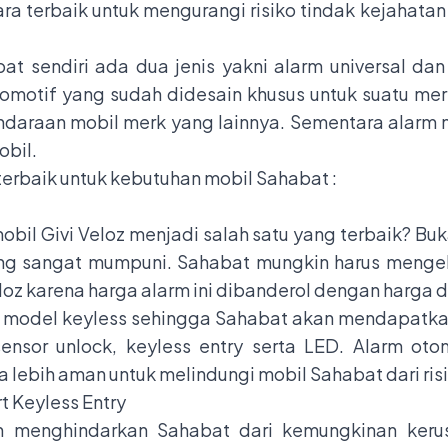
ara terbaik untuk mengurangi risiko tindak kejahat
t sendiri ada dua jenis yakni alarm universal dan
tomotif yang sudah didesain khusus untuk suatu m
ndaraan mobil merk yang lainnya. Sementara alarm m
obil.
terbaik untuk kebutuhan mobil Sahabat :
il Givi Veloz menjadi salah satu yang terbaik? Buk
yang sangat mumpuni. Sahabat mungkin harus mengel
z karena harga alarm ini dibanderol dengan harga di
an model keyless sehingga Sahabat akan mendapatk
ensor unlock, keyless entry serta LED. Alarm otom
lebih aman untuk melindungi mobil Sahabat dari risi
t Keyless Entry
 menghindarkan Sahabat dari kemungkinan kerus