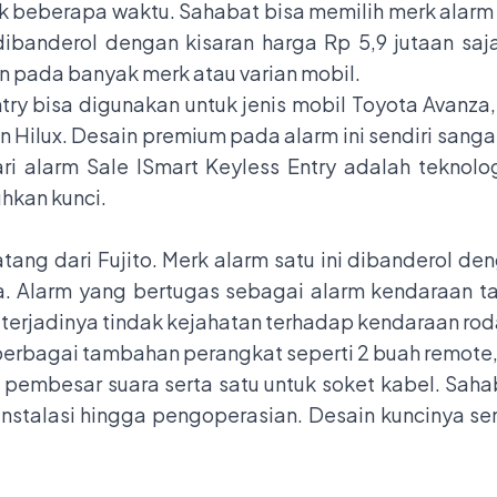
uk beberapa waktu. Sahabat bisa memilih merk alarm
ibanderol dengan kisaran harga Rp 5,9 jutaan saja
an pada banyak merk atau varian mobil.
try bisa digunakan untuk jenis mobil Toyota Avanza, 
an Hilux. Desain premium pada alarm ini sendiri san
ri alarm Sale ISmart Keyless Entry adalah teknol
hkan kunci.
atang dari Fujito. Merk alarm satu ini dibanderol d
ja. Alarm yang bertugas sebagai alarm kendaraan 
erjadinya tindak kejahatan terhadap kendaraan ro
h berbagai tambahan perangkat seperti 2 buah remote,
ine pembesar suara serta satu untuk soket kabel. S
nstalasi hingga pengoperasian. Desain kuncinya se