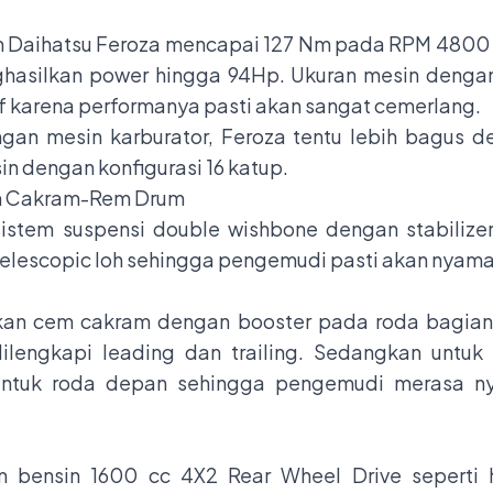
sin Daihatsu Feroza mencapai 127 Nm pada RPM 4800 
ghasilkan power hingga 94Hp. Ukuran mesin denga
 karena performanya pasti akan sangat cemerlang.
an mesin karburator, Feroza tentu lebih bagus den
in dengan konfigurasi 16 katup.
em Cakram-Rem Drum
stem suspensi double wishbone dengan stabilizer
 telescopic loh sehingga pengemudi pasti akan nya
an cem cakram dengan booster pada roda bagian
engkapi leading dan trailing. Sedangkan untuk r
 untuk roda depan sehingga pengemudi merasa ny
 bensin 1600 cc 4X2 Rear Wheel Drive seperti 