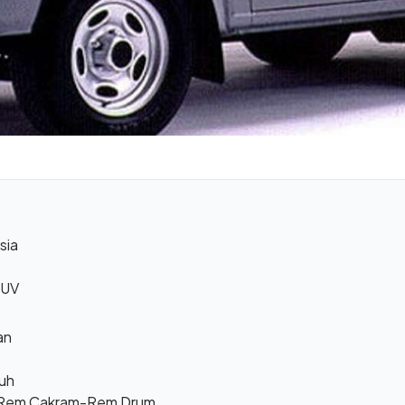
sia
SUV
an
uh
m Rem Cakram-Rem Drum