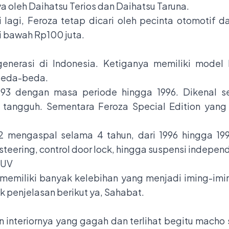
a oleh Daihatsu Terios dan Daihatsu Taruna.
lagi, Feroza tetap dicari oleh pecinta otomotif d
i bawah Rp100 juta.
generasi di Indonesia. Ketiganya memiliki mode
rbeda-beda.
1993 dengan masa periode hingga 1996. Dikenal 
 tangguh. Sementara Feroza Special Edition yang h
2 mengaspal selama 4 tahun, dari 1996 hingga 1999.
eering, control door lock, hingga suspensi independe
SUV
 memiliki banyak kelebihan yang menjadi iming-imin
ak penjelasan berikut ya, Sahabat.
in interiornya yang gagah dan terlihat begitu mac