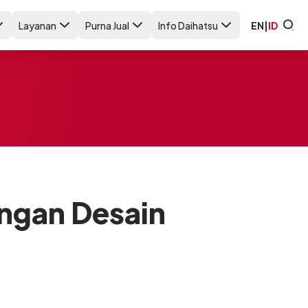
Layanan
Purna Jual
Info Daihatsu
EN
|
ID
ngan Desain