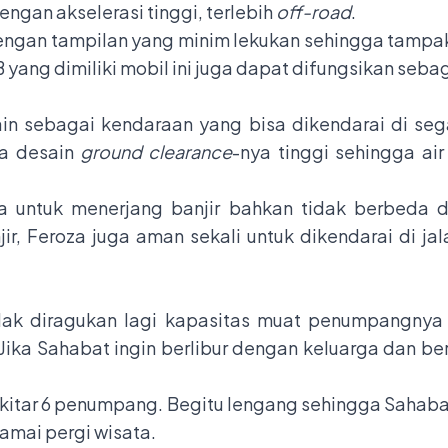
gan akselerasi tinggi, terlebih
off-road
.
engan tampilan yang minim lekukan sehingga tamp
 B yang dimiliki mobil ini juga dapat difungsikan seb
 sebagai kendaraan yang bisa dikendarai di segal
na desain
ground clearance
-nya tinggi sehingga ai
a untuk menerjang banjir bahkan tidak berbeda d
r, Feroza juga aman sekali untuk dikendarai di ja
idak diragukan lagi kapasitas muat penumpangnya 
ka Sahabat ingin berlibur dengan keluarga dan be
itar 6 penumpang. Begitu lengang sehingga Sahaba
amai pergi wisata.