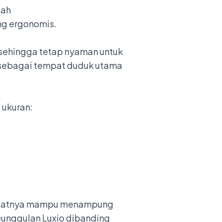
dah
ang ergonomis.
 sehingga tetap nyaman untuk
 sebagai tempat duduk utama
 ukuran:
membuatnya mampu menampung
unggulan Luxio dibanding