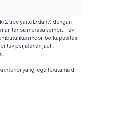
ki 2 tipe yaitu D dan X dengan
aman tanpa merasa sempit. Tak
g membutuhkan mobil berkapasitas
 untuk perjalanan jauh.
i.
ki interior yang lega terutama di