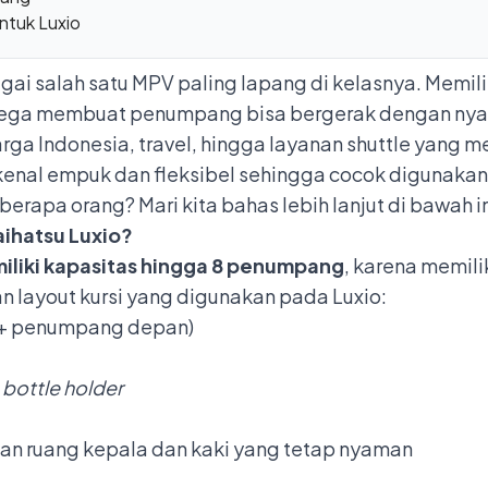
ntuk Luxio
gai salah satu MPV paling lapang di kelasnya. Memili
g lega membuat penumpang bisa bergerak dengan ny
luarga Indonesia, travel, hingga layanan shuttle yan
terkenal empuk dan fleksibel sehingga cocok digunakan
erapa orang? Mari kita bahas lebih lanjut di bawah in
ihatsu Luxio?
iliki kapasitas hingga 8 penumpang
, karena memili
an layout kursi yang digunakan pada Luxio:
 + penumpang depan)
i
bottle holder
an ruang kepala dan kaki yang tetap nyaman