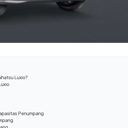
hatsu Luxio?
Luxio
Kapasitas Penumpang
umpang
pang