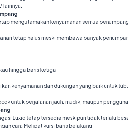
 lainnya.
umpang
o tetap mengutamakan kenyamanan semua penumpang
alanan tetap halus meski membawa banyak penumpa
au hingga baris ketiga
ikan kenyamanan dan dukungan yang baik untuk tub
cok untuk perjalanan jauh, mudik, maupun pengguna
pang
 bagasi Luxio tetap tersedia meskipun tidak terlalu b
ngan cara
Melipat kursi baris belakang