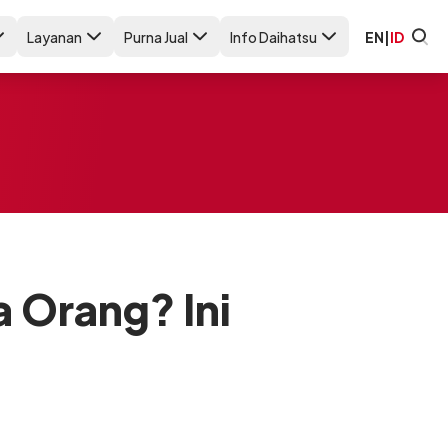
Layanan
Purna Jual
Info Daihatsu
EN
|
ID
 Orang? Ini