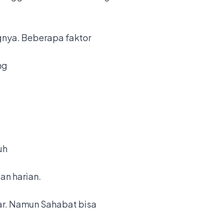
nya. Beberapa faktor
ng
uh
an harian.
esar. Namun Sahabat bisa