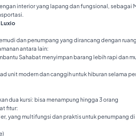
 dengan
interior
yang lapang dan fungsional, sebagai M
sportasi.
 Luxio
engemudi dan penumpang yang dirancang dengan ruang 
manan antara lain:
mbantu Sahabat menyimpan barang lebih rapi dan m
ead unit modern dan canggih untuk hiburan selama pe
an dua kursi:
bisa menampung hingga 3 orang
 fitur:
der
, yang multifungsi dan praktis untuk penumpang di ba
e)