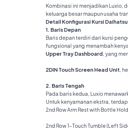
Kombinasi ini menjadikan Luxio,
keluarga besar maupun usaha tran
Detail Konfigurasi Kursi Daihatsu
1. Baris Depan
Baris depan terdiri dari kursi p
fungsional yang menambah kenya
Upper Tray Dashboard
, yang me
2DIN Touch Screen Head Unit
, h
2. Baris Tengah
Pada baris kedua, Luxio menawark
Untuk kenyamanan ekstra, terdapat
2nd Row Arm Rest with Bottle Hol
2nd Row 1-Touch Tumble (Left Sid