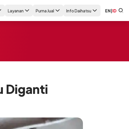
Layanan
Purna Jual
Info Daihatsu
EN
|
ID
 Diganti