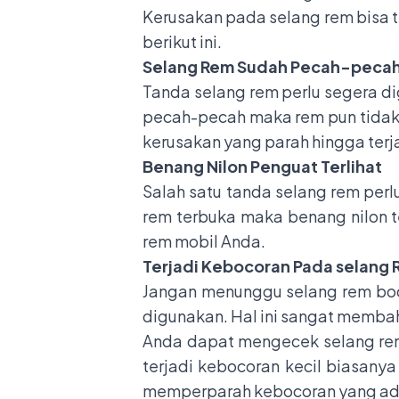
Kerusakan pada selang rem bisa t
berikut ini.
Selang Rem Sudah Pecah-peca
Tanda selang rem perlu segera di
pecah-pecah maka rem pun tidak b
kerusakan yang parah hingga ter
Benang Nilon Penguat Terlihat
Salah satu tanda selang rem perlu
rem terbuka maka benang nilon ter
rem mobil Anda.
Terjadi Kebocoran Pada selang
Jangan menunggu selang rem boco
digunakan. Hal ini sangat membah
Anda dapat mengecek selang rem
terjadi kebocoran kecil biasany
memperparah kebocoran yang ad