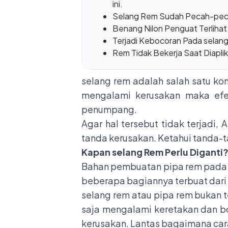
ini.
Selang Rem Sudah Pecah-pe
Benang Nilon Penguat Terlihat
Terjadi Kebocoran Pada selan
Rem Tidak Bekerja Saat Diapli
selang rem adalah salah satu ko
mengalami kerusakan maka efek
penumpang.
Agar hal tersebut tidak terjadi
tanda kerusakan. Ketahui tanda-ta
Kapan selang Rem Perlu Diganti
Bahan pembuatan pipa rem pada 
beberapa bagiannya terbuat dari s
selang rem atau pipa rem bukan t
saja mengalami keretakan dan bo
kerusakan. Lantas bagaimana ca