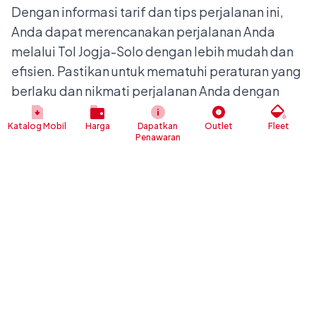
Dengan informasi tarif dan tips perjalanan ini,
Anda dapat merencanakan perjalanan Anda
melalui Tol Jogja-Solo dengan lebih mudah dan
efisien. Pastikan untuk mematuhi peraturan yang
berlaku dan nikmati perjalanan Anda dengan
aman.
Katalog Mobil
Harga
Dapatkan
Outlet
Fleet
Demikian ulasan mengenai tarif tol terbaru Jalan
Penawaran
Tol Joglo (Jogja-Solo). Pastikan servis kendaraan
Anda terlebih dahulu di
bengkel resmi Daihatsu
sebelum melakukan perjalanan ke tol tersebut.