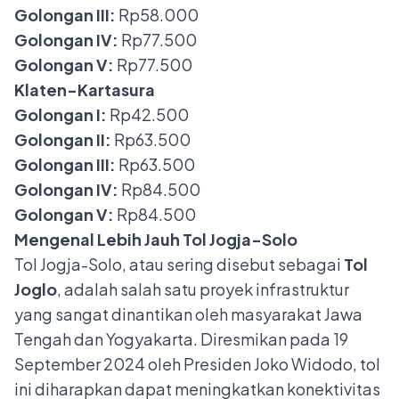
Golongan III:
Rp58.000
Golongan IV:
Rp77.500
Golongan V:
Rp77.500
Klaten-Kartasura
Golongan I:
Rp42.500
Golongan II:
Rp63.500
Golongan III:
Rp63.500
Golongan IV:
Rp84.500
Golongan V:
Rp84.500
Mengenal Lebih Jauh Tol Jogja-Solo
Tol Jogja-Solo, atau sering disebut sebagai
Tol
Joglo
, adalah salah satu proyek infrastruktur
yang sangat dinantikan oleh masyarakat Jawa
Tengah dan Yogyakarta. Diresmikan pada 19
September 2024 oleh Presiden Joko Widodo, tol
ini diharapkan dapat meningkatkan konektivitas