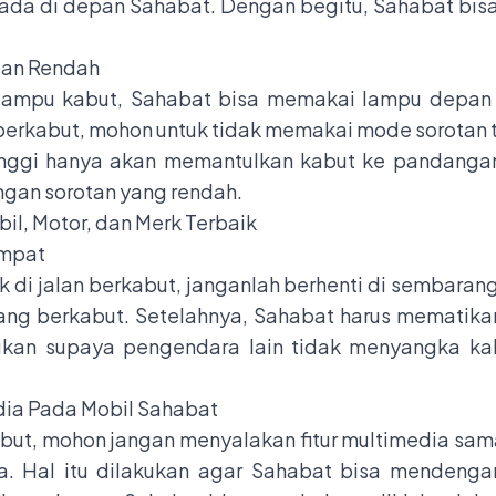
da di depan Sahabat. Dengan begitu, Sahabat bisa
tan Rendah
lampu kabut, Sahabat bisa memakai lampu depan 
berkabut, mohon untuk tidak memakai mode sorotan t
ggi hanya akan memantulkan kabut ke pandangan 
ngan sorotan yang rendah.
il, Motor, dan Merk Terbaik
empat
k di jalan berkabut, janganlah berhenti di sembarang
a yang berkabut. Setelahnya, Sahabat harus mematik
kukan supaya pengendara lain tidak menyangka ka
dia Pada Mobil Sahabat
but, mohon jangan menyalakan fitur multimedia sama s
ya. Hal itu dilakukan agar Sahabat bisa mendenga