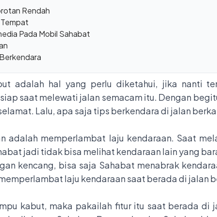
orotan Rendah
g Tempat
media Pada Mobil Sahabat
an
 Berkendara
ut adalah hal yang perlu diketahui, jika nanti t
ih siap saat melewati jalan semacam itu. Dengan begi
lamat. Lalu, apa saja tips berkendara di jalan berk
an adalah memperlambat laju kendaraan. Saat mela
abat jadi tidak bisa melihat kendaraan lain yang ba
gan kencang, bisa saja Sahabat menabrak kendaraa
memperlambat laju kendaraan saat berada di jalan b
mpu kabut, maka pakailah fitur itu saat berada di j