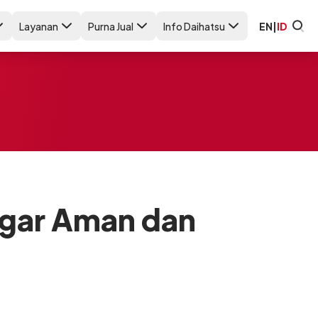
Layanan
Purna Jual
Info Daihatsu
EN
|
ID
Agar Aman dan