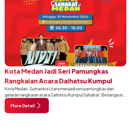
Kota Medan Jadi Seri Pamungkas
Rangkaian Acara Daihatsu Kumpul
Kota Medan, Sumatera Utara menjadi seri pamungkas dari
Sahabat 2024
gelaran rangkaian acara Daihatsu Kumpul Sahabat. Berlangsung
pada 10 November 2024 pukul 06:30–18:00 WIB, di Lapangan
More Detail
Benteng Medan.