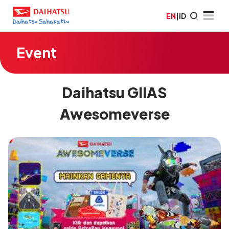
EN
|
ID
Event
Daihatsu GIIAS
Awesomeverse