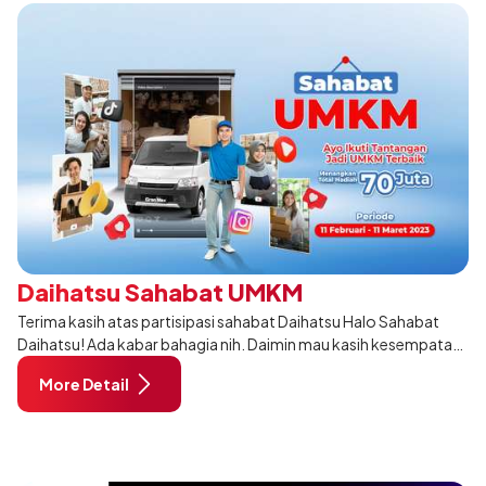
Daihatsu Sahabat UMKM
Terima kasih atas partisipasi sahabat Daihatsu Halo Sahabat
Daihatsu! Ada kabar bahagia nih. Daimin mau kasih kesempatan
buat kamu yang sedang ngembangin bisnis UMKM kamu dengan
More Detail
ikutan "Daihatsu Sahab