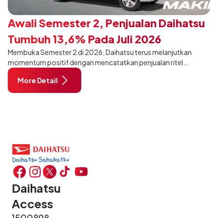
Awali Semester 2, Penjualan Daihatsu
Tumbuh 13,6% Pada Juli 2026
Membuka Semester 2 di 2026, Daihatsu terus melanjutkan
momentum positif dengan mencatatkan penjualan ritel
sebanyak 12.750 unit pada Juli 2026. Capaian tersebut tumbuh
More Detail
13,6% dibandingkan periode yang sama tahun lalu sebanyak
11.220 unit, dan tetap stabil dibandingkan bulan Juni 2026 lalu.
Daihatsu
Access
1500898