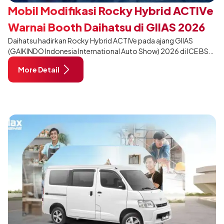
Mobil Modifikasi Rocky Hybrid ACTIVe
Warnai Booth Daihatsu di GIIAS 2026
Daihatsu hadirkan Rocky Hybrid ACTIVe pada ajang GIIAS
(GAIKINDO Indonesia International Auto Show) 2026 di ICE BSD
City, Tangerang. Terdapat 2 unit Rocky Hybrid yang
More Detail
dimodifikasi untuk menghadirkan sarana inspirasi bagi
pengunjung mendukung gaya hidup yang aktif.