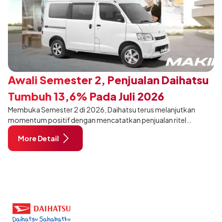
Awali Semester 2, Penjualan Daihatsu
Tumbuh 13,6% Pada Juli 2026
Membuka Semester 2 di 2026, Daihatsu terus melanjutkan
momentum positif dengan mencatatkan penjualan ritel
sebanyak 12.750 unit pada Juli 2026. Capaian tersebut tumbuh
More Detail
13,6% dibandingkan periode yang sama tahun lalu sebanyak
11.220 unit, dan tetap stabil dibandingkan bulan Juni 2026 lalu.