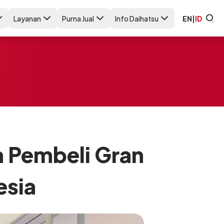
Layanan
Purna Jual
Info Daihatsu
EN
|
ID
a Pembeli Gran
esia