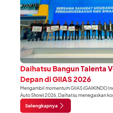
Daihatsu Bangun Talenta 
Depan di GIIAS 2026
Mengambil momentum GIIAS (GAIKINDO Indo
Auto Show) 2026, Daihatsu menegaskan k
meningkatkan kualitas SDM (Sumber Daya M
Selengkapnya
pendidikan vokasi bertema “Bersama Sa