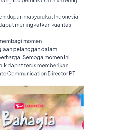
orang ibu pemilik usaha katering
 kehidupan masyarakat Indonesia
 dapat meningkatkan kualitas
ah membagi momen
giaan pelanggan dalam
 berharga. Semoga momen ini
tuk dapat terus memberikan
rate Communication Director PT