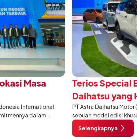
Vokasi Masa
Terios Special 
Daihatsu yang H
nesia International
PT Astra Daihatsu Motor 
2026
omitmennya dalam
sebuah model edisi khus
anusia) melalui
pada ajang Gaikindo Indo
Selengkapnya
habat Membangun
di ICE BSD City, Tangera