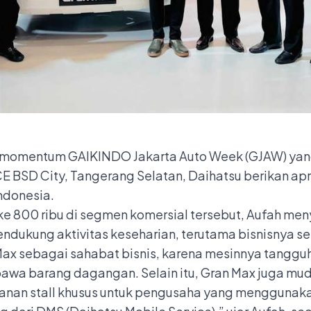
momentum GAIKINDO Jakarta Auto Week (GJAW) yan
 BSD City, Tangerang Selatan, Daihatsu berikan apr
ndonesia.
ke 800 ribu di segmen komersial tersebut, Aufah m
ukung aktivitas keseharian, terutama bisnisnya seh
x sebagai sahabat bisnis, karena mesinnya tangguh, 
mbawa barang dagangan. Selain itu, Gran Max juga m
yanan stall khusus untuk pengusaha yang menggunaka