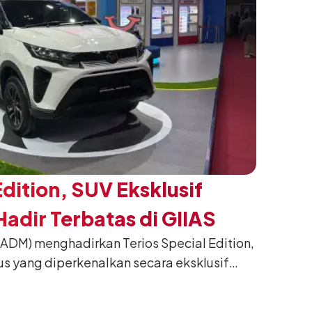
Edition, SUV Eksklusif
adir Terbatas di GIIAS
(ADM) menghadirkan Terios Special Edition,
us yang diperkenalkan secara eksklusif
nesia International Auto Show (GIIAS) 2026
ng. Dikembangkan dari varian Terios 1.5 X