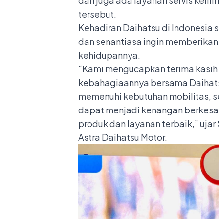
dan juga ada layanan servis kelili
tersebut.
Kehadiran Daihatsu di Indonesia 
dan senantiasa ingin memberikan 
kehidupannya.
“Kami mengucapkan terima kasih
kebahagiaannya bersama Daihats
memenuhi kebutuhan mobilitas, s
dapat menjadi kenangan berkesan
produk dan layanan terbaik,” uja
Astra Daihatsu Motor.