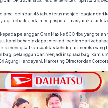
ng dari DMS (Daihatsu Mobile Service),” ujar Aufah, se
selama lebih dari 46 tahun terus menjadi bagian dari
yang terbaik, serta menginspirasi masyarakat untuk
 kepada pelanggan Gran Max ke 800 ribu yang tel
u. Kami bahagia dapat menjadi bagian dari kebaha
erta meningkatkan kualitas kehidupan mereka yang
 bagi pelanggan dan menjadi inspirasi bagi kami un
r Sri Agung Handayani, Marketing Director dan Corpo