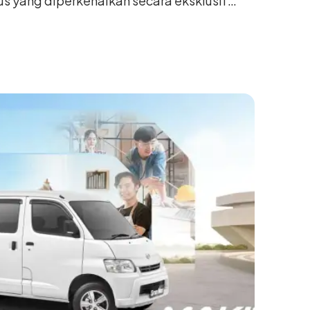
us yang diperkenalkan secara eksklusif
nesia International Auto Show (GIIAS) 2026
ng. Dikembangkan dari varian Terios 1.5 X
an sentuhan desain yang lebih sporty dan
n yang ingin tampil berbeda, tanpa
h yang telah menjadi ciri khas Terios.