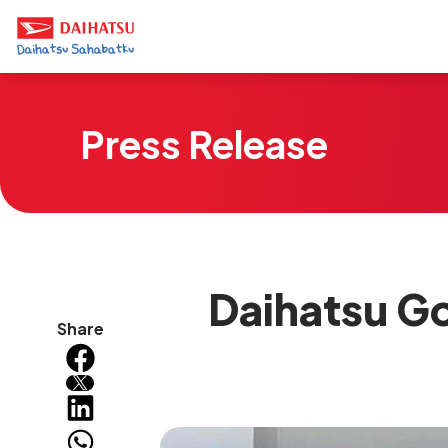
Press Release
Daihatsu Go
Share