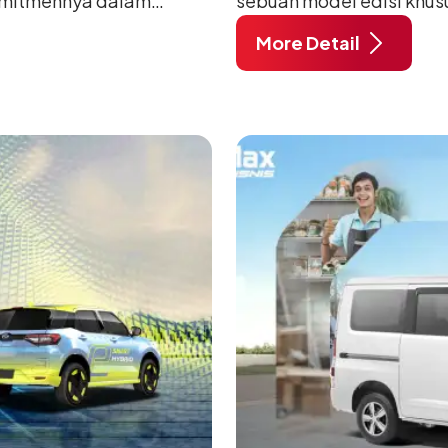
omitmennya dalam
sebuah model edisi khus
anusia) melalui
pada ajang Gaikindo Indo
More Detail
habat Membangun
di ICE BSD City, Tangera
 ajang penganugerahan
A/T, model ini menawark
 Daihatsu di Hall 7B
eksklusif bagi pelangga
mengubah karakter tanggu