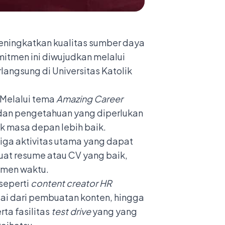
eningkatkan kualitas sumber daya
mitmen ini diwujudkan melalui
langsung di Universitas Katolik
 Melalui tema
Amazing Career
dan pengetahuan yang diperlukan
uk masa depan lebih baik.
tiga aktivitas utama yang dapat
buat resume atau CV yang baik,
emen waktu.
seperti
content creator
HR
i dari pembuatan konten, hingga
rta fasilitas
test drive
yang yang