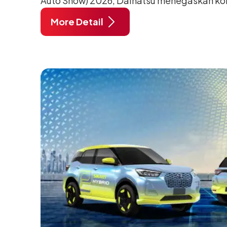
Auto Show) 2026, Daihatsu menegaskan k
meningkatkan kualitas SDM (Sumber Daya M
More Detail
pendidikan vokasi bertema “Bersama Sa
Negeri”. Komitmen ini diwujudkan melalui
SMK Binaan Terbaik yang berlokasi di Booth
pada 5 Agustus 2026.