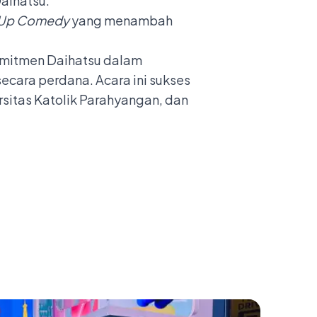
aihatsu.
 Up Comedy
yang menambah
omitmen Daihatsu dalam
cara perdana. Acara ini sukses
ersitas Katolik Parahyangan, dan