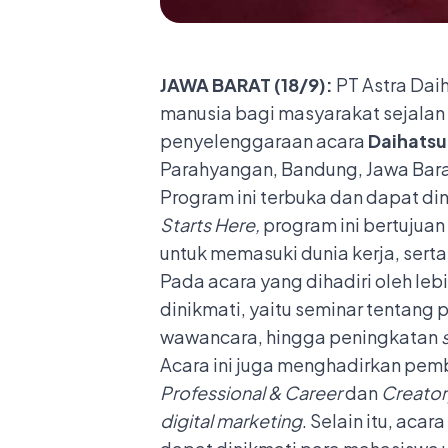
JAWA BARAT (18/9):
PT Astra Dai
manusia bagi masyarakat sejalan 
penyelenggaraan acara
Daihatsu
Parahyangan, Bandung, Jawa Bar
Program ini terbuka dan dapat di
Starts Here,
program ini bertuju
untuk memasuki dunia kerja, serta
Pada acara yang dihadiri oleh leb
dinikmati, yaitu seminar tentang 
wawancara, hingga peningkatan
s
Acara ini juga menghadirkan pemb
Professional & Career
dan
Creator
digital marketing
. Selain itu, acar