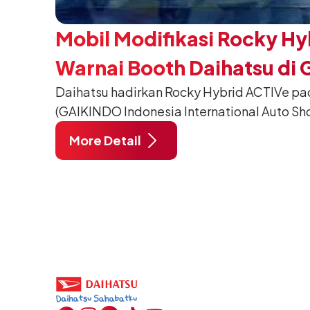
Mobil Modifikasi Rocky Hy
Warnai Booth Daihatsu di 
Daihatsu hadirkan Rocky Hybrid ACTIVe pa
(GAIKINDO Indonesia International Auto Sho
Tangerang. Terdapat 2 unit Rocky Hybrid y
More Detail
menghadirkan sarana inspirasi bagi peng
hidup yang aktif.