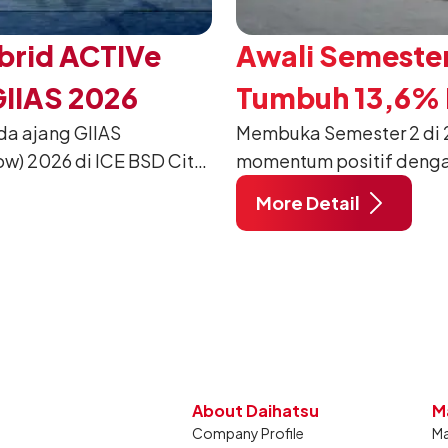
brid ACTIVe
Awali Semester
GIIAS 2026
Tumbuh 13,6% P
da ajang GIIAS
Membuka Semester 2 di 2
w) 2026 di ICE BSD City,
momentum positif denga
ang dimodifikasi untuk
12.750 unit pada Juli 20
More Detail
unjung mendukung gaya
dibandingkan periode yan
dan tetap stabil dibandin
About Daihatsu
M
Company Profile
Ma