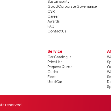
Sustainability
Good Corporate Governance
CSR
Career
Awards
FAQ
Contact Us
Service
A
Car Catalogue
Wa
Price List
Sp
Request Quote
Ow
Outlet
W
Fleet
Se
Used Car
Da
Sp
hts reserved