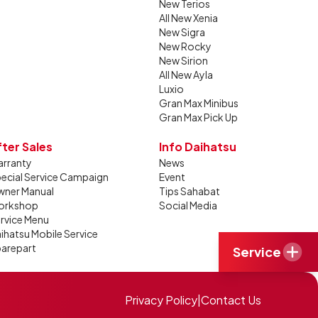
New Terios
All New Xenia
New Sigra
New Rocky
New Sirion
All New Ayla
Luxio
Gran Max Minibus
Gran Max Pick Up
fter Sales
Info Daihatsu
rranty
News
ecial Service Campaign
Event
ner Manual
Tips Sahabat
orkshop
Social Media
rvice Menu
ihatsu Mobile Service
arepart
Service
Privacy Policy
|
Contact Us