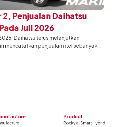
 2, Penjualan Daihatsu
ada Juli 2026
026, Daihatsu terus melanjutkan
n mencatatkan penjualan ritel sebanyak
26. Capaian tersebut tumbuh 13,6%
g sama tahun lalu sebanyak 11.220 unit,
gkan bulan Juni 2026 lalu.
anufacture
Product
nufacture
Rocky e-Smart Hybrid