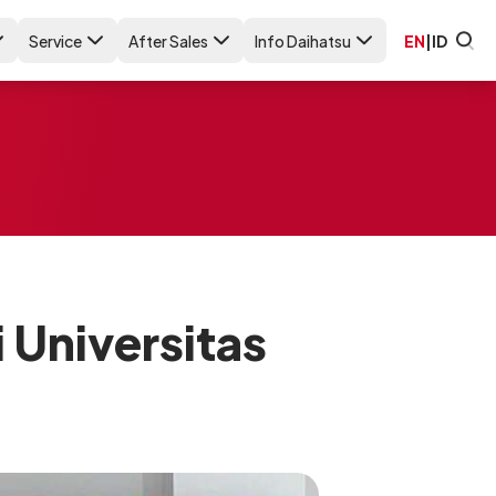
Service
After Sales
Info Daihatsu
EN
|
ID
 Universitas