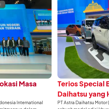
Vokasi Masa
Terios Special 
Daihatsu yang H
nesia International
PT Astra Daihatsu Motor 
2026