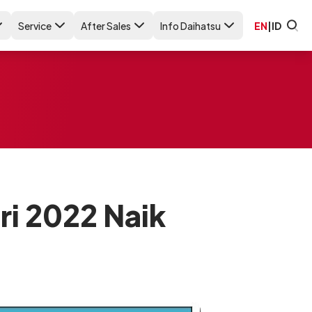
Service
After Sales
Info Daihatsu
EN
|
ID
ri 2022 Naik