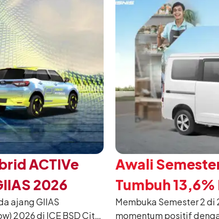
brid ACTIVe
Awali Semester
GIIAS 2026
Tumbuh 13,6% P
da ajang GIIAS
Membuka Semester 2 di 2
w) 2026 di ICE BSD City,
momentum positif denga