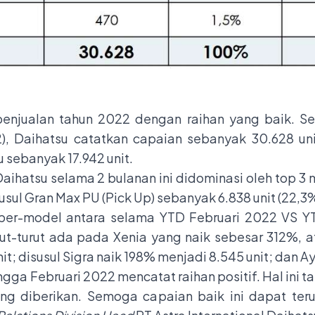
penjualan tahun 2022 dengan raihan yang baik. Se
22), Daihatsu catatkan capaian sebanyak 30.628 un
 sebanyak 17.942 unit.
Daihatsu selama 2 bulanan ini didominasi oleh top 3
susul Gran Max PU (Pick Up) sebanyak 6.838 unit (22,3%)
er-model antara selama YTD Februari 2022 VS YT
rut-turut ada pada Xenia yang naik sebesar 312%, ata
nit; disusul Sigra naik 198% menjadi 8.545 unit; dan A
ngga Februari 2022 mencatat raihan positif. Hal ini 
ang diberikan. Semoga capaian baik ini dapat teru