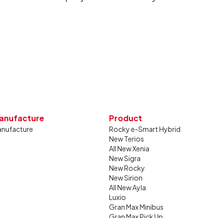
26. Capaian tersebut tumbuh 13,6%
g sama tahun lalu sebanyak 11.220 unit,
gkan bulan Juni 2026 lalu.
anufacture
Product
nufacture
Rocky e-Smart Hybrid
New Terios
All New Xenia
New Sigra
New Rocky
New Sirion
All New Ayla
Luxio
Gran Max Minibus
Gran Max Pick Up