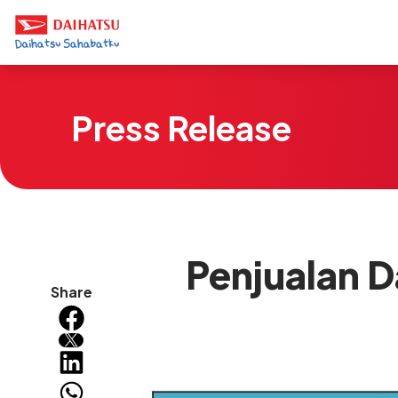
Press Release
Penjualan D
Share