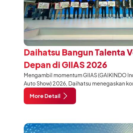
Daihatsu Bangun Talenta 
Depan di GIIAS 2026
Mengambil momentum GIIAS (GAIKINDO Indo
Auto Show) 2026, Daihatsu menegaskan k
meningkatkan kualitas SDM (Sumber Daya M
More Detail
pendidikan vokasi bertema “Bersama Sa
Negeri”. Komitmen ini diwujudkan melalui
SMK Binaan Terbaik yang berlokasi di Booth
pada 5 Agustus 2026.