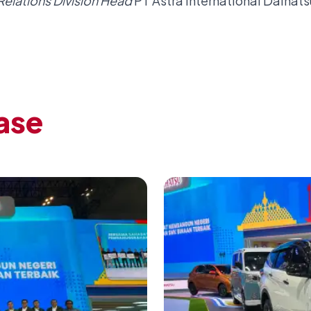
elations Division Head
PT Astra International Daihats
ase