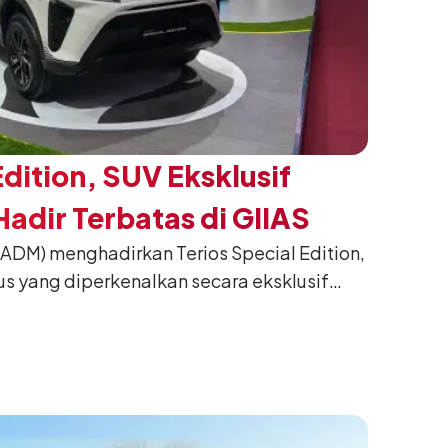
Edition, SUV Eksklusif
adir Terbatas di GIIAS
(ADM) menghadirkan Terios Special Edition,
us yang diperkenalkan secara eksklusif
nesia International Auto Show (GIIAS) 2026
ng. Dikembangkan dari varian Terios 1.5 X
an sentuhan desain yang lebih sporty dan
n yang ingin tampil berbeda, tanpa
h yang telah menjadi ciri khas Terios.