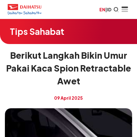
EN
|
ID
Tips Sahabat
Berikut Langkah Bikin Umur
Pakai Kaca Spion Retractable
Awet
09 April 2025