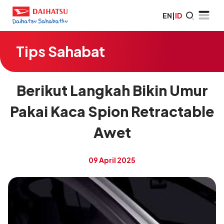
EN
|
ID
Tips Sahabat
Berikut Langkah Bikin Umur
Pakai Kaca Spion Retractable
Awet
09 April 2025