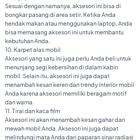
Sesuai dengan namanya, aksesori ini bisa di
bongkar pasang di area setir. Ketika Anda
hendak makan atau menggunakan laptop, Anda
bisa memasang aksesori ini untuk membantu
kebutuhan Anda.
10. Karpet alas mobil
Aksesori yang satu ini juga perlu Anda beli untuk
menunjang segi kebersihan di dalam kabin
mobil. Selain itu, aksesori ini juga dapat
menambah kesan keren dan trendy interior mobil
Anda karena aksesori memiliki beragam motif
dan warna.
11. Tirai dan kaca film
Aksesori ini akan menambah kesan gahar dan
mewah mobil Anda. Aksesori ini juga dapat
melindungi mata Anda dari paparan sinar radiasi