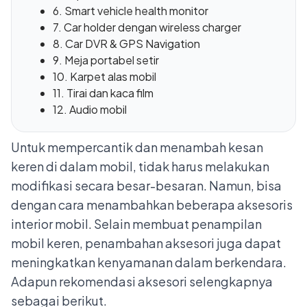
6. Smart vehicle health monitor
7. Car holder dengan wireless charger
8. Car DVR & GPS Navigation
9. Meja portabel setir
10. Karpet alas mobil
11. Tirai dan kaca film
12. Audio mobil
Untuk mempercantik dan menambah kesan
keren di dalam mobil, tidak harus melakukan
modifikasi secara besar-besaran. Namun, bisa
dengan cara menambahkan beberapa aksesoris
interior mobil. Selain membuat penampilan
mobil keren, penambahan aksesori juga dapat
meningkatkan kenyamanan dalam berkendara.
Adapun rekomendasi aksesori selengkapnya
sebagai berikut.