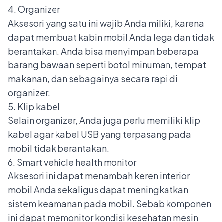
4. Organizer
Aksesori yang satu ini wajib Anda miliki, karena
dapat membuat kabin mobil Anda lega dan tidak
berantakan. Anda bisa menyimpan beberapa
barang bawaan seperti botol minuman, tempat
makanan, dan sebagainya secara rapi di
organizer.
5. Klip kabel
Selain organizer, Anda juga perlu memiliki klip
kabel agar kabel USB yang terpasang pada
mobil tidak berantakan.
6. Smart vehicle health monitor
Aksesori ini dapat menambah keren interior
mobil Anda sekaligus dapat meningkatkan
sistem keamanan pada mobil. Sebab komponen
ini dapat memonitor kondisi kesehatan mesin