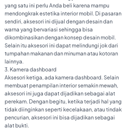
yang satu ini perlu Anda beli karena mampu
mendongkrak estetika interior mobil. Di pasaran
sendiri, aksesori ini dijual dengan desain dan
warna yang bervariasi sehingga bisa
dikombinasikan dengan konsep desain mobil.
Selain itu aksesori ini dapat melindungi jok dari
tumpahan makanan dan minuman atau kotoran
lainnya.
3. Kamera dashboard
Aksesori ketiga, ada kamera dashboard. Selain
membuat penampilan interior semakin mewah,
aksesori ini juga dapat dijadikan sebagai alat
perekam. Dengan begitu, ketika terjadi hal yang
tidak diinginkan seperti kecelakaan, atau tindak
pencurian, aksesori ini bisa dijadikan sebagai
alat bukti.