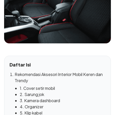
Daftar Isi
Rekomendasi Aksesori Interior Mobil Keren dan
Trendy
1. Cover setir mobil
2. Sarung jok
3. Kamera dashboard
4. Organizer
5. Klip kabel