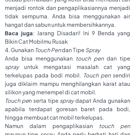
menjadi rontok dan pengaplikasiannya menjadi
tidak sempurna. Anda bisa menggunakan air
hangat dan sabun untuk membersihkannya.
Baca juga
:
Jarang Disadari! Ini 9 Benda yang
Bikin Cat Mobilmu Rusak
4. Gunakan
Touch Pen
dan Tipe
Spray
Anda bisa menggunakan
touch pen
dan tipe
spray
untuk mengatasi masalah cat yang
terkelupas pada bodi mobil.
Touch pen
sendiri
juga diklaim mampu menghilangkan karat atau
silikon yang menempel di cat mobil.
Touch pe
n serta tipe
spray
dapat Anda gunakan
apabila terdapat goresan baret pada bodi,
hingga membuat cat mobil terkelupas.
Namun dalam pengaplikasian
touch pen
maupun tipe
spray,
Anda perlu berhati hati dan