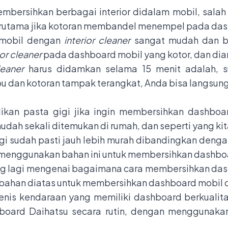
membersihkan berbagai interior didalam mobil, sal
erutama jika kotoran membandel menempel pada das
 mobil dengan
interior cleaner
sangat mudah dan bi
ior cleaner
pada dashboard mobil yang kotor, dan dia
leaner
harus didamkan selama 15 menit adalah, s
u dan kotoran tampak terangkat, Anda bisa langsu
ikan pasta gigi jika ingin membersihkan dashboar
ah sekali ditemukan di rumah, dan seperti yang kit
i sudah pasti jauh lebih murah dibandingkan dengan 
 menggunakan bahan ini untuk membersihkan dashbo
ung lagi mengenai bagaimana cara membersihkan das
ri bahan diatas untuk membersihkan dashboard mobil
jenis kendaraan yang memiliki dashboard berkualit
board Daihatsu secara rutin, dengan menggunakan