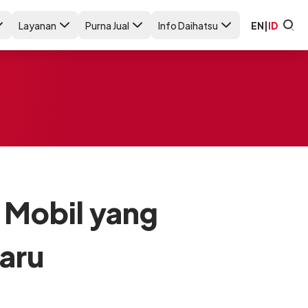
Layanan
Purna Jual
Info Daihatsu
EN
|
ID
 Mobil yang
aru