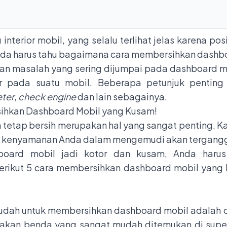
nterior mobil, yang selalu terlihat jelas karena po
nda harus tahu bagaimana cara membersihkan dashb
n masalah yang sering dijumpai pada dashboard mo
or pada suatu mobil. Beberapa petunjuk pentin
eter
,
check engine
dan lain sebagainya.
sihkan Dashboard Mobil yang Kusam!
tetap bersih merupakan hal yang sangat penting. Ka
a kenyamanan Anda dalam mengemudi akan tergang
oard mobil jadi kotor dan kusam, Anda haru
Berikut 5 cara membersihkan dashboard mobil yan
udah untuk membersihkan dashboard mobil adalah 
upakan benda yang sangat mudah ditemukan di supe