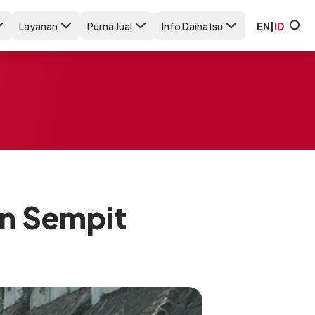
Layanan
Purna Jual
Info Daihatsu
EN
|
ID
an Sempit