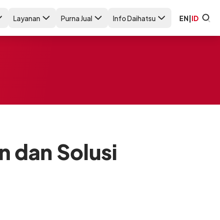
Layanan
Purna Jual
Info Daihatsu
EN
|
ID
n dan Solusi