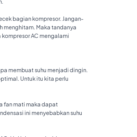
n.
gecek bagian kompresor. Jangan-
elah menghitam. Maka tandanya
hwa kompresor AC mengalami
npa membuat suhu menjadi dingin.
imal. Untuk itu kita perlu
ra fan mati maka dapat
ndensasi ini menyebabkan suhu