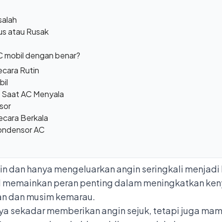
salah
us atau Rusak
 mobil dengan benar?
ecara Rutin
bil
 Saat AC Menyala
sor
Secara Berkala
Kondensor AC
gin dan hanya mengeluarkan angin seringkali menja
l memainkan peran penting dalam meningkatkan ke
an dan musim kemarau.
ya sekadar memberikan angin sejuk, tetapi juga ma