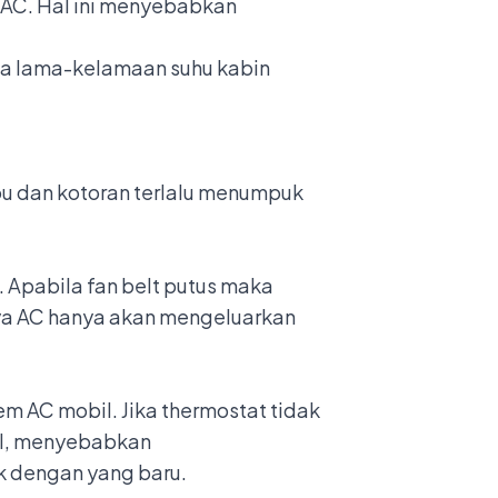
 AC. Hal ini menyebabkan
gga lama-kelamaan suhu kabin
ebu dan kotoran terlalu menumpuk
. Apabila fan belt putus maka
nya AC hanya akan mengeluarkan
m AC mobil. Jika thermostat tidak
mal, menyebabkan
k dengan yang baru.