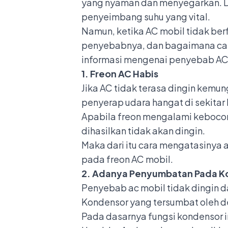
yang nyaman dan menyegarkan. D
penyeimbang suhu yang vital.
Namun, ketika AC mobil tidak ber
penyebabnya, dan bagaimana cara
informasi mengenai penyebab AC 
1. Freon AC Habis
Jika AC tidak terasa dingin kemu
penyerap udara hangat di sekita
Apabila freon mengalami kebocora
dihasilkan tidak akan dingin.
Maka dari itu cara mengatasinya
pada freon AC mobil.
2. Adanya Penyumbatan Pada K
Penyebab ac mobil tidak dingin 
Kondensor yang tersumbat oleh de
Pada dasarnya
fungsi kondensor
i