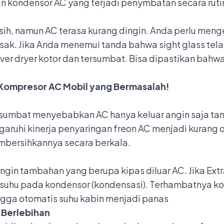
n kondensor AC yang terjadi penymbatan secara ruti
rsih, namun AC terasa kurang dingin. Anda perlu men
 rusak. Jika Anda menemui tanda bahwa sight glass t
iver dryer kotor dan tersumbat. Bisa dipastikan ba
Kompresor AC Mobil yang Bermasalah!
ersumbat menyebabkan AC hanya keluar angin saja ta
uhi kinerja penyaringan freon AC menjadi kurang opt
bersihkannya secara berkala.
ngin tambahan yang berupa kipas diluar AC. Jika Ext
suhu pada kondensor (kondensasi). Terhambatnya ko
ingga otomatis suhu kabin menjadi panas
 Berlebihan