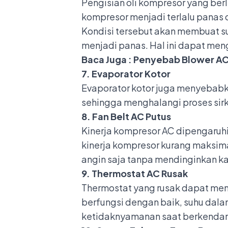
Pengisian oli kompresor yang be
kompresor menjadi terlalu pana
Kondisi tersebut akan membuat su
menjadi panas. Hal ini dapat m
Baca Juga :
Penyebab Blower AC 
7. Evaporator Kotor
Evaporator kotor juga menyebabka
sehingga menghalangi proses sirk
8. Fan Belt AC Putus
Kinerja kompresor AC dipengaruhi
kinerja kompresor kurang maksima
angin saja tanpa mendinginkan ka
9. Thermostat AC Rusak
Thermostat yang rusak dapat meng
berfungsi dengan baik, suhu dala
ketidaknyamanan saat berkendara