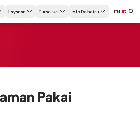
Layanan
Purna Jual
Info Daihatsu
EN
|
ID
yaman Pakai