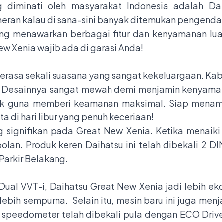
ng diminati oleh masyarakat Indonesia adalah Da
 heran kalau di sana-sini banyak ditemukan pengenda
g menawarkan berbagai fitur dan kenyamanan luar
w Xenia wajib ada di garasi Anda!
 terasa sekali suasana yang sangat kekeluargaan. Kab
u. Desainnya sangat mewah demi menjamin kenyam
duk guna memberi keamanan maksimal. Siap mena
a di hari libur yang penuh keceriaan!
g signifikan pada Great New Xenia. Ketika menaiki
olan. Produk keren Daihatsu ini telah dibekali 2 
rkir Belakang.
ual VVT-i, Daihatsu Great New Xenia jadi lebih eko
bih sempurna. Selain itu, mesin baru ini juga menj
 speedometer telah dibekali pula dengan ECO Drive.