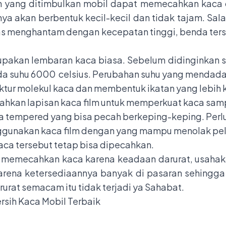
an yang ditimbulkan mobil dapat memecahkan kaca d
a akan berbentuk kecil-kecil dan tidak tajam. Sa
ras menghantam dengan kecepatan tinggi, benda ter
pakan lembaran kaca biasa. Sebelum didinginkan
ada suhu 6000 celsius. Perubahan suhu yang mendad
ktur molekul kaca dan membentuk ikatan yang lebih 
hkan lapisan kaca film untuk memperkuat kaca samp
 tempered yang bisa pecah berkeping-keping. Perlu 
ggunakan kaca film dengan yang mampu menolak pelur
ca tersebut tetap bisa dipecahkan.
us memecahkan kaca karena keadaan darurat, usaha
arena ketersediaannya banyak di pasaran sehingga
arurat semacam itu tidak terjadi ya Sahabat.
sih Kaca Mobil Terbaik