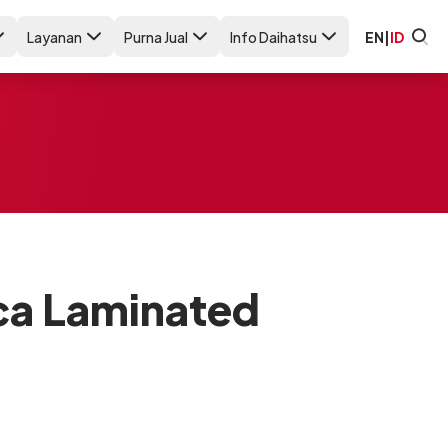
Layanan
Purna Jual
Info Daihatsu
EN
|
ID
ca Laminated