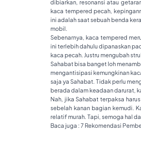
dibiarkan, resonansi atau getar
kaca tempered pecah, kepinganny
ini adalah saat sebuah benda ke
mobil.
Sebenarnya, kaca tempered meru
ini terlebih dahulu dipanaskan p
kaca pecah. Justru mengubah stru
Sahabat bisa banget loh menamba
mengantisipasi kemungkinan kaca
saja ya Sahabat. Tidak perlu men
berada dalam keadaan darurat, ka
Nah, jika Sahabat terpaksa har
sebelah kanan bagian kemudi. K
relatif murah. Tapi, semoga hal d
Baca juga :
7 Rekomendasi Pember