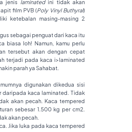
a jenis
laminated
ini tidak akan
it film PVB (
Poly Vinyl Buthyral
)
iki ketebalan masing-masing 2
gus sebagai penguat dari kaca itu
ca biasa loh! Namun, kamu perlu
ahan tersebut akan dengan cepat
ah terjadi pada kaca i>laminated
makin parah ya Sahabat.
umumnya digunakan dikedua sisi
r daripada kaca laminated. Tidak
tidak akan pecah. Kaca tempered
nturan sebesar 1.500 kg per cm2.
dak akan pecah.
aca. Jika luka pada kaca tempered