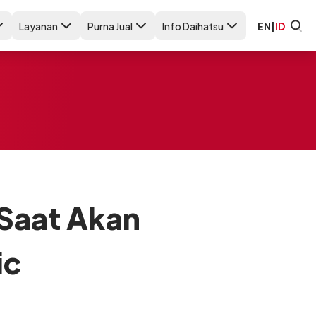
Layanan
Purna Jual
Info Daihatsu
EN
|
ID
 Saat Akan
ic