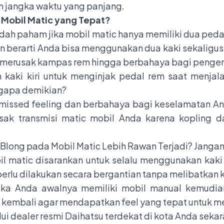
am jangka waktu yang panjang.
 Mobil Matic yang Tepat?
sudah paham jika mobil matic hanya memiliki dua pe
n berarti Anda bisa menggunakan dua kaki sekaligu
a merusak kampas rem hingga berbahaya bagi penge
aki kiri untuk menginjak pedal rem saat menjal
ngapa demikian?
 missed feeling dan berbahaya bagi keselamatan A
ak transmisi matic mobil Anda karena kopling d
 Blong pada Mobil Matic Lebih Rawan Terjadi? Jangan
l matic disarankan untuk selalu menggunakan kaki
rlu dilakukan secara bergantian tanpa melibatkan ka
jika Anda awalnya memiliki mobil manual kemudian
kembali agar mendapatkan feel yang tepat untuk m
ui dealer resmi
Daihatsu
terdekat di kota Anda seka