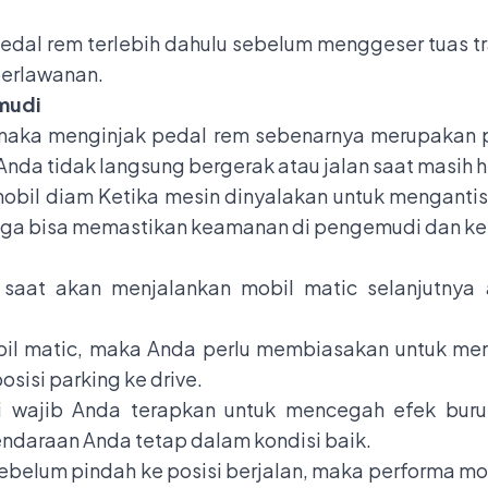
pedal rem terlebih dahulu sebelum menggeser tuas tr
berlawanan.
mudi
maka menginjak pedal rem sebenarnya merupakan 
Anda tidak langsung bergerak atau jalan saat masih h
bil diam Ketika mesin dinyalakan untuk mengantisi
ngga bisa memastikan keamanan di pengemudi dan k
k saat akan menjalankan mobil matic selanjutnya
l matic, maka Anda perlu membiasakan untuk meng
sisi parking ke drive.
ini wajib Anda terapkan untuk mencegah efek bur
daraan Anda tetap dalam kondisi baik.
belum pindah ke posisi berjalan, maka performa mo