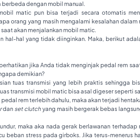
a berbeda dengan mobil manual.
mobil matic pun bisa terjadi secara otomatis me
rapa orang yang masih mengalami kesalahan dalam m
 saat akan menjalankan mobil matic.
 hal-hal yang tidak diinginkan. Maka, berikut adal
perhatikan jika Anda tidak menginjak pedal rem saa
engapa demikian?
sian tuas transmisi yang lebih praktis sehingga 
tuas transmisi mobil matic bisa asal digeser seperti s
 pedal rem terlebih dahulu, maka akan terjadi hentak
r
dan
set clutch
yang masih bergerak bebas langsun
n mundur, maka aka nada gerak berlawanan terhadap m
 beban stress pada girboks. Jika terus-menerus ha