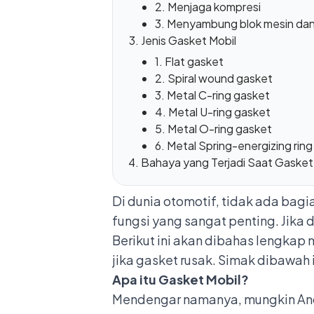
2. Menjaga kompresi
3. Menyambung blok mesin dan 
Jenis Gasket Mobil
1. Flat gasket
2. Spiral wound gasket
3. Metal C-ring gasket
4. Metal U-ring gasket
5. Metal O-ring gasket
6. Metal Spring-energizing ring
Bahaya yang Terjadi Saat Gasket
Di
dunia otomotif
, tidak ada bag
fungsi yang sangat penting. Jika 
Berikut ini akan dibahas lengkap
jika gasket rusak. Simak dibawah i
Apa itu Gasket Mobil?
Mendengar namanya, mungkin Anda