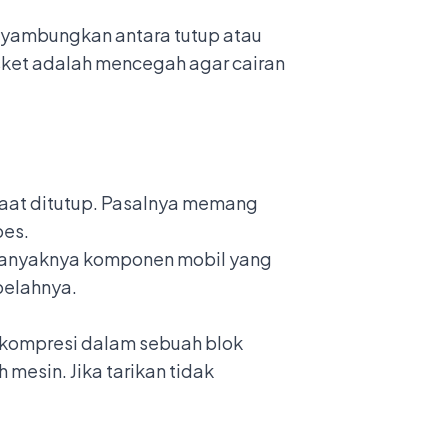
yambungkan antara tutup atau
asket adalah mencegah agar cairan
r saat ditutup. Pasalnya memang
bes.
a banyaknya komponen mobil yang
belahnya.
a kompresi dalam sebuah blok
 mesin. Jika tarikan tidak