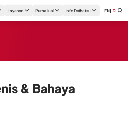
Layanan
Purna Jual
Info Daihatsu
EN
|
ID
enis & Bahaya