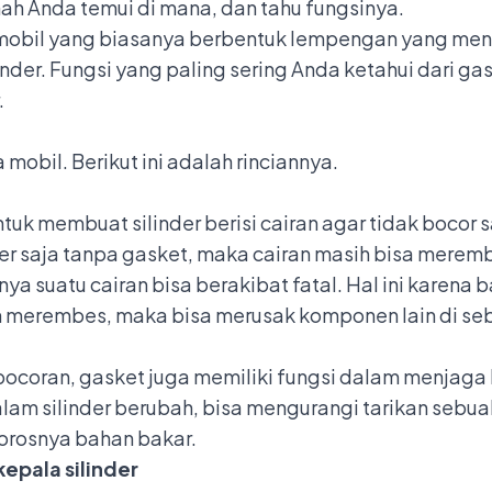
ah Anda temui di mana, dan tahu fungsinya.
obil yang biasanya berbentuk lempengan yang men
inder. Fungsi yang paling sering Anda ketahui dari g
.
obil. Berikut ini adalah rinciannya.
untuk membuat silinder berisi cairan agar tidak boco
inder saja tanpa gasket, maka cairan masih bisa merem
a suatu cairan bisa berakibat fatal. Hal ini karen
an merembes, maka bisa merusak komponen lain di se
ebocoran, gasket juga memiliki fungsi dalam menjag
alam silinder berubah, bisa mengurangi tarikan sebuah
orosnya bahan bakar.
epala silinder