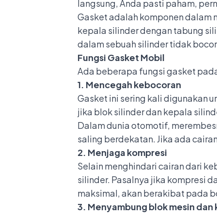
langsung, Anda pasti paham, pern
Gasket adalah komponen dalam m
kepala silinder dengan tabung sil
dalam sebuah silinder tidak bocor
Fungsi Gasket Mobil
Ada beberapa fungsi gasket pada m
1. Mencegah kebocoran
Gasket ini sering kali digunakan 
jika blok silinder dan kepala sil
Dalam dunia otomotif, merembesny
saling berdekatan. Jika ada cair
2. Menjaga kompresi
Selain menghindari cairan dari k
silinder. Pasalnya jika kompresi d
maksimal, akan berakibat pada b
3. Menyambung blok mesin dan k