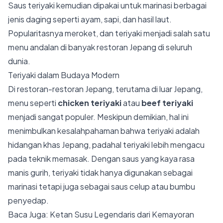
Saus teriyaki kemudian dipakai untuk marinasi berbagai
jenis daging seperti ayam, sapi, dan hasil laut.
Popularitasnya meroket, dan teriyaki menjadi salah satu
menu andalan di banyak restoran Jepang di seluruh
dunia.
Teriyaki dalam Budaya Modern
Di restoran-restoran Jepang, terutama di luar Jepang,
menu seperti
chicken teriyaki
atau
beef teriyaki
menjadi sangat populer. Meskipun demikian, hal ini
menimbulkan kesalahpahaman bahwa teriyaki adalah
hidangan khas Jepang, padahal teriyaki lebih mengacu
pada teknik memasak. Dengan saus yang kaya rasa
manis gurih, teriyaki tidak hanya digunakan sebagai
marinasi tetapi juga sebagai saus celup atau bumbu
penyedap.
Baca Juga:
Ketan Susu Legendaris dari Kemayoran