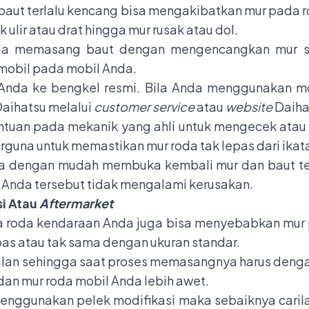
baut terlalu kencang bisa mengakibatkan mur pada r
 ulir atau drat hingga mur rusak atau dol.
nda memasang baut dengan mengencangkan mur se
 mobil pada mobil Anda.
 Anda ke bengkel resmi. Bila Anda menggunakan mo
Daihatsu melalui
customer service
atau
website
Daiha
antuan pada mekanik yang ahli untuk mengecek ata
erguna untuk memastikan mur roda tak lepas dari ikat
bisa dengan mudah membuka kembali mur dan baut te
 Anda tersebut tidak mengalami kerusakan.
i Atau
Aftermarket
 roda kendaraan Anda juga bisa menyebabkan mur 
pas atau tak sama dengan ukuran standar.
ilan sehingga saat proses memasangnya harus denga
 dan mur roda mobil Anda lebih awet.
enggunakan pelek modifikasi maka sebaiknya caril