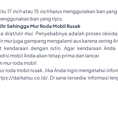
itu 17
inch
atau 15
inch
harus menggunakan ban yang b
menggunakan ban yang tipis.
Ulir Sehingga Mur Roda Mobil Rusak
a drat/ulir mur. Penyebabnya adalah proses oksidas
ulir mur juga gampang mengalami aus karena sering 
t kendaraan dengan rutin. Agar kendaraan Anda
isi mobil Anda akan tetap prima dan lancar.
 mur roda mobil
r roda mobil rusak. Jika Anda ingin mengetahui info
ttps://daihatsu.co.id/
. Di sana tersedia informasi l