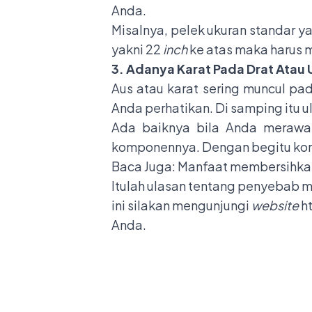
Anda.
Misalnya, pelek ukuran standar ya
yakni 22
inch
ke atas maka harus 
3. Adanya Karat Pada Drat Atau 
Aus atau karat sering muncul pad
Anda perhatikan. Di samping itu 
Ada baiknya bila Anda merawa
komponennya. Dengan begitu kond
Baca Juga:
Manfaat membersihkan
Itulah ulasan tentang penyebab mu
ini silakan mengunjungi
website
h
Anda.