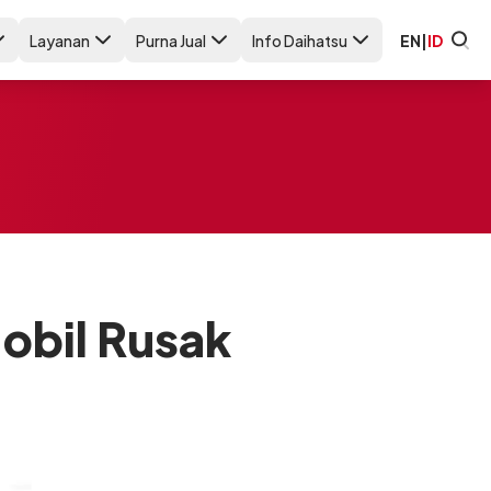
Layanan
Purna Jual
Info Daihatsu
EN
|
ID
obil Rusak