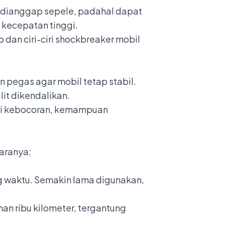
g dianggap sepele, padahal dapat
kecepatan tinggi.
dan ciri-ciri shockbreaker mobil
pegas agar mobil tetap stabil.
it dikendalikan.
adi kebocoran, kemampuan
aranya:
g waktu. Semakin lama digunakan,
n ribu kilometer, tergantung