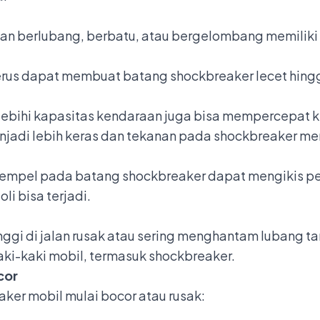
alan berlubang, berbatu, atau bergelombang memiliki 
rus dapat membuat batang shockbreaker lecet hingg
ihi kapasitas kendaraan juga bisa mempercepat k
njadi lebih keras dan tekanan pada shockbreaker me
nempel pada batang shockbreaker dapat mengikis pe
li bisa terjadi.
gi di jalan rusak atau sering menghantam lubang 
i-kaki mobil, termasuk shockbreaker.
cor
ker mobil mulai bocor atau rusak: