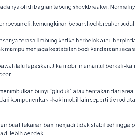
h adanya oli di bagian tabung shockbreaker. Normaln
t rembesan oli, kemungkinan besar shockbreaker sudah
asanya terasa limbung ketika berbelok atau berpindah
tidak mampu menjaga kestabilan bodi kendaraan secar
wah lalu lepaskan. Jika mobil memantul berkali-kali,
ocor.
 menimbulkan
bunyi “gluduk”
atau hentakan dari area 
 dari
komponen kaki-kaki mobil
lain seperti tie rod at
embuat tekanan ban menjadi tidak stabil sehingga p
jadi lebih pendek.