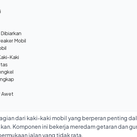
i
Dibiarkan
reaker Mobil
bil
Kaki-Kaki
itas
engkel
engkap
r Awet
gian dari kaki-kaki mobil yang berperan penting 
akan. Komponen ini bekerja meredam getaran dan gu
u permukaan jalan yang tidak rata.