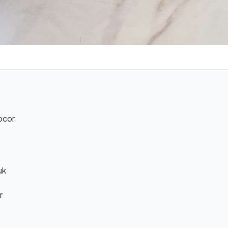
ocor
uk
r