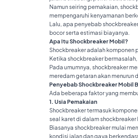
Namun seiring pemakaian, shockb
mempengaruhi kenyamanan berken
Lalu, apa penyebab shockbreaker 
bocor serta estimasi biayanya.
Apa Itu Shockbreaker Mobil?
Shockbreaker adalah komponen pa
Ketika shockbreaker bermasalah, 
Pada umumnya, shockbreaker meng
meredam getaran akan menurun dr
Penyebab Shockbreaker Mobil 
Ada beberapa faktor yang membua
1. Usia Pemakaian
Shockbreaker termasuk komponen 
seal karet di dalam shockbreaker
Biasanya shockbreaker mulai men
kondisi jalan dan gaya berkendar