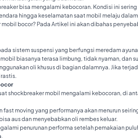
reaker bisa mengalami kebocoran. Kondisi ini serin
dara hingga keselamatan saat mobil melaju dalam 
mobil bocor? Pada Artikel ini akan dibahas penyebab 
da sistem suspensi yang berfungsi meredam ayunan 
mobil biasanya terasa limbung, tidak nyaman, dan sul
gunakan oli khusus di bagian dalamnya. Jika terj
astis.
Bocor
t shockbreaker mobil mengalami kebocoran, di ant
fast moving yang performanya akan menurun seirin
 bisa aus dan menyebabkan oli rembes keluar.
galami penurunan performa setelah pemakaian puluha
a.