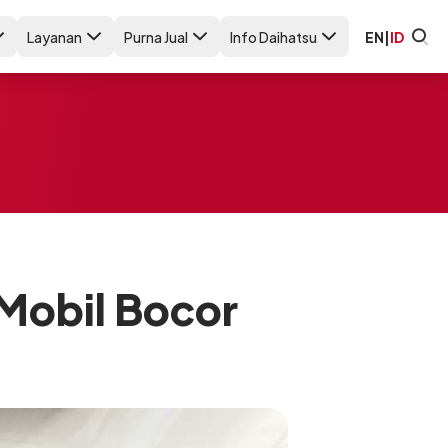
Layanan
Purna Jual
Info Daihatsu
EN
|
ID
Mobil Bocor