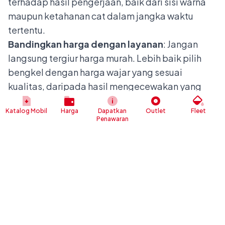
terhadap hasil pengerjaan, baik dari sisi warna
maupun ketahanan cat dalam jangka waktu
tertentu.
Bandingkan harga dengan layanan
: Jangan
langsung tergiur harga murah. Lebih baik pilih
bengkel dengan harga wajar yang sesuai
kualitas, daripada hasil mengecewakan yang
justru membuat Anda harus mengeluarkan biaya
Katalog Mobil
Harga
Dapatkan
Outlet
Fleet
tambahan.
Penawaran
Berapa Lama
Repaint Full Body
Mobil?
Proses pengecatan mobil full body umumnya
memakan waktu antara 5 hingga 10 hari kerja.
Namun pengecatan juga bisa lebih lama hingga
beberapa minggu tergantung kondisi kerusakan
mobil, banyaknya antrean di bengkel, serta jenis
dan jumlah lapisan cat yang digunakan. Setelah