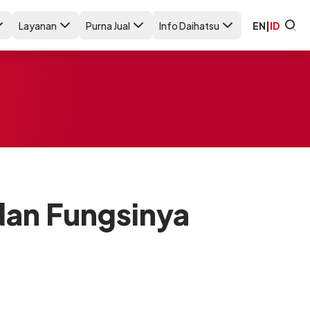
Layanan
Purna Jual
Info Daihatsu
EN
|
ID
dan Fungsinya