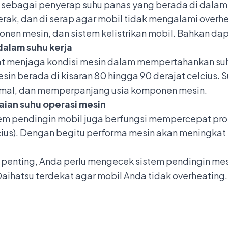
 sebagai penyerap suhu panas yang berada di dalam
rak, dan di serap agar mobil tidak mengalami overhea
onen mesin, dan
sistem kelistrikan mobil
. Bahkan da
dalam suhu kerja
at menjaga kondisi mesin dalam mempertahankan suhu
esin berada di kisaran 80 hingga 90 derajat celcius.
simal, dan memperpanjang usia komponen mesin.
ian suhu operasi mesin
stem pendingin mobil juga berfungsi mempercepat pr
lcius). Dengan begitu performa mesin akan meningkat
penting, Anda perlu mengecek sistem pendingin mesin
Daihatsu terdekat
agar mobil Anda tidak overheating