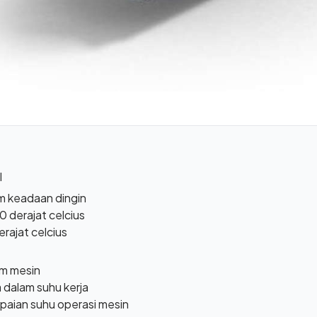
l
am keadaan dingin
 derajat celcius
erajat celcius
am mesin
 dalam suhu kerja
aian suhu operasi mesin