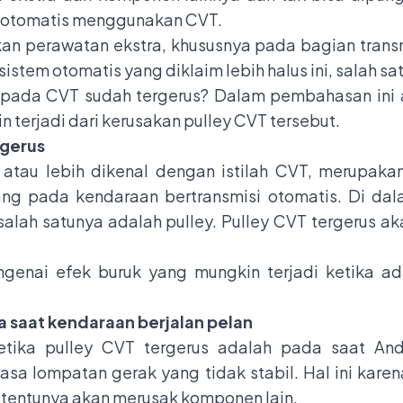
i otomatis menggunakan CVT.
n perawatan ekstra, khususnya pada bagian trans
istem otomatis yang diklaim lebih halus ini, salah s
ey pada CVT sudah tergerus? Dalam pembahasan ini 
 terjadi dari kerusakan pulley CVT tersebut.
rgerus
n atau lebih dikenal dengan istilah CVT, merupaka
g pada kendaraan bertransmisi otomatis. Di dala
alah satunya adalah pulley. Pulley CVT tergerus 
ngenai efek buruk yang mungkin terjadi ketika 
a saat kendaraan berjalan pelan
ketika pulley CVT tergerus adalah pada saat An
sa lompatan gerak yang tidak stabil. Hal ini kare
n tentunya akan merusak komponen lain.