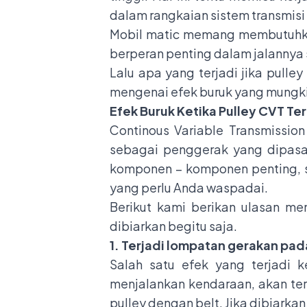
dalam rangkaian sistem transmis
Mobil matic memang membutuhka
berperan penting dalam jalannya s
Lalu apa yang terjadi jika pull
mengenai efek buruk yang mungkin
Efek Buruk Ketika Pulley CVT Te
Continous Variable Transmissio
sebagai penggerak yang dipasan
komponen – komponen penting, s
yang perlu Anda waspadai.
Berikut kami berikan ulasan me
dibiarkan begitu saja.
1. Terjadi lompatan gerakan pad
Salah satu efek yang terjadi 
menjalankan kendaraan, akan tera
pulley dengan belt. Jika dibiarka