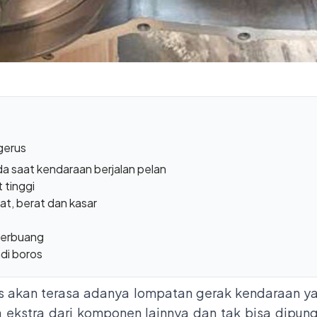
gerus
da saat kendaraan berjalan pelan
 tinggi
bat, berat dan kasar
terbuang
di boros
us akan terasa adanya lompatan gerak kendaraan ya
ja ekstra dari komponen lainnya dan tak bisa dipu