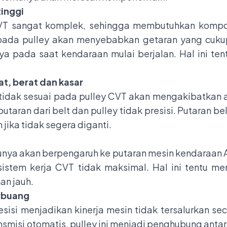
tinggi
CVT sangat komplek, sehingga membutuhkan kompo
 pada pulley akan menyebabkan getaran yang cukup
a pada saat kendaraan mulai berjalan. Hal ini te
at, berat dan kasar
tidak sesuai pada pulley CVT akan mengakibatkan a
putaran dari belt dan pulley tidak presisi. Putaran b
jika tidak segera diganti.
unya akan berpengaruh ke putaran mesin kendaraan 
 sistem kerja CVT tidak maksimal. Hal ini tentu 
an jauh.
erbuang
esisi menjadikan kinerja mesin tidak tersalurkan 
smisi otomatis, pulley ini menjadi penghubung ant