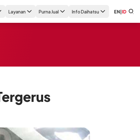
Layanan
Purna Jual
Info Daihatsu
EN
|
ID
Tergerus