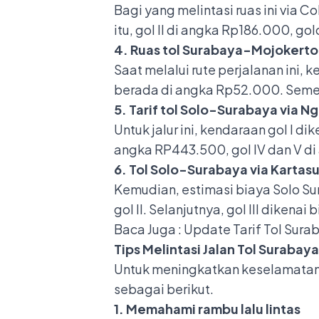
Bagi yang melintasi ruas ini via
itu, gol II di angka Rp186.000, g
4. Ruas tol Surabaya-Mojokerto
Saat melalui rute perjalanan ini, 
berada di angka Rp52.000. Sement
5. Tarif tol Solo-Surabaya via 
Untuk jalur ini, kendaraan gol I d
angka RP443.500, gol IV dan V d
6. Tol Solo-Surabaya via Kartas
Kemudian, estimasi biaya Solo Su
gol II. Selanjutnya, gol III diken
Baca Juga :
Update Tarif Tol Sur
Tips Melintasi Jalan Tol Surabaya
Untuk meningkatkan keselamatan d
sebagai berikut.
1. Memahami rambu lalu lintas