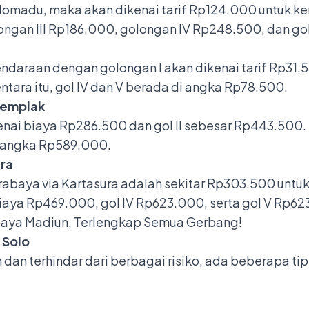
 Colomadu, maka akan dikenai tarif Rp124.000 untuk 
olongan III Rp186.000, golongan IV Rp248.500, dan g
kendaraan dengan golongan I akan dikenai tarif Rp31.5
ara itu, gol IV dan V berada di angka Rp78.500.
Ngemplak
ikenai biaya Rp286.500 dan gol II sebesar Rp443.500. 
i angka Rp589.000.
ura
rabaya via Kartasura adalah sekitar Rp303.500 untu
ai biaya Rp469.000, gol IV Rp623.000, serta gol V Rp6
abaya Madiun, Terlengkap Semua Gerbang!
 Solo
an terhindar dari berbagai risiko, ada beberapa tip