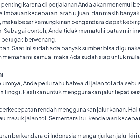
ng penting karena di perjalanan Anda akan menemui 
a imbauan kecepatan, arah tujuan, dan masih banyak 
 maka besar kemungkinan pengendara dapat kebing
n. Sebagai contoh, Anda tidak mematuhi batas mini
au petugas berwenang.
h. Saat ini sudah ada banyak sumber bisa digunakan
h memahami semua, maka Ada sudah siap untuk mulai
ai
lumnya, Anda perlu tahu bahwa di jalan tol ada sebua
 tinggi. Pastikan untuk menggunakan jalur tepat se
erkecepatan rendah menggunakan jalur kanan. Hal t
tau masuk jalan tol. Sementara itu, kendaraan kecepa
ran berkendara di Indonesia menganjurkan jalur kiri 