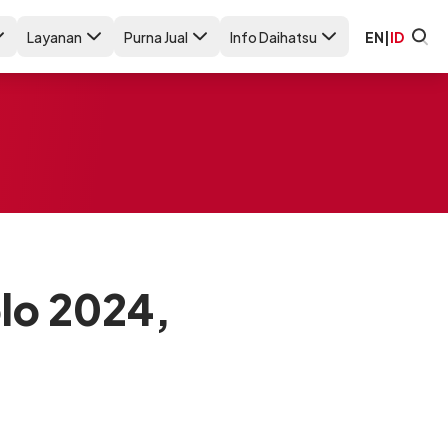
Layanan
Purna Jual
Info Daihatsu
EN
|
ID
olo 2024,