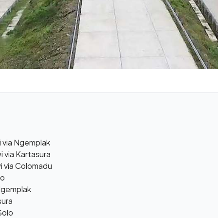
 via Ngemplak
 via Kartasura
i via Colomadu
to
 Ngemplak
sura
Solo