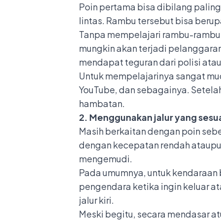
Poin pertama bisa dibilang pali
lintas. Rambu tersebut bisa berup
Tanpa mempelajari rambu-rambu,
mungkin akan terjadi pelanggara
mendapat teguran dari polisi at
Untuk mempelajarinya sangat muda
YouTube, dan sebagainya. Setela
hambatan.
2. Menggunakan jalur yang sesu
Masih berkaitan dengan poin sebe
dengan kecepatan rendah ataupun
mengemudi.
Pada umumnya, untuk kendaraan b
pengendara ketika ingin keluar a
jalur kiri.
Meski begitu, secara mendasar atu