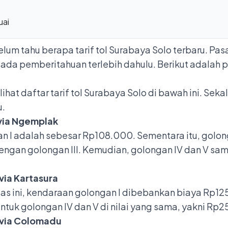
uai
um tahu berapa tarif tol Surabaya Solo terbaru. Pa
ada pemberitahuan terlebih dahulu. Berikut adalah pe
t daftar tarif tol Surabaya Solo di bawah ini. Sekali
u.
via Ngemplak
gan I adalah sebesar Rp108.000. Sementara itu, golong
ngan golongan III. Kemudian, golongan IV dan V sam
ia Kartasura
ruas ini, kendaraan golongan I dibebankan biaya Rp1
ntuk golongan IV dan V di nilai yang sama, yakni Rp
 via Colomadu