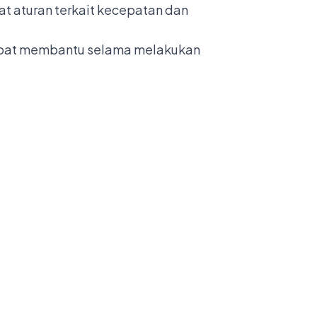
t aturan terkait kecepatan dan
 dapat membantu selama melakukan